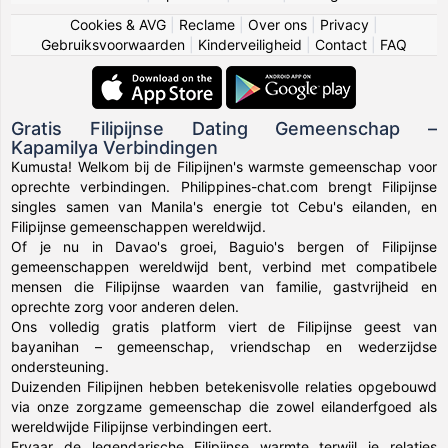
Cookies & AVG
|
Reclame
|
Over ons
|
Privacy
|
Gebruiksvoorwaarden
|
Kinderveiligheid
|
Contact
|
FAQ
Gratis Filipijnse Dating Gemeenschap –
Kapamilya Verbindingen
Kumusta! Welkom bij de Filipijnen's warmste gemeenschap voor
oprechte verbindingen. Philippines-chat.com brengt Filipijnse
singles samen van Manila's energie tot Cebu's eilanden, en
Filipijnse gemeenschappen wereldwijd.
Of je nu in Davao's groei, Baguio's bergen of Filipijnse
gemeenschappen wereldwijd bent, verbind met compatibele
mensen die Filipijnse waarden van familie, gastvrijheid en
oprechte zorg voor anderen delen.
Ons volledig gratis platform viert de Filipijnse geest van
bayanihan – gemeenschap, vriendschap en wederzijdse
ondersteuning.
Duizenden Filipijnen hebben betekenisvolle relaties opgebouwd
via onze zorgzame gemeenschap die zowel eilanderfgoed als
wereldwijde Filipijnse verbindingen eert.
Ervaar de legendarische Filipijnse warmte terwijl je relaties