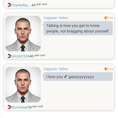
jaar oud
CharlieRay...
44
Cagayan Valley
0.3
Talking is how you get to know
people, not bragging about yourself.
jaar oud
SALMO338
40
Cagayan Valley
0.3
i love you 💕 gayyyyyyyyyy
jaar oud
Mustafaali
19