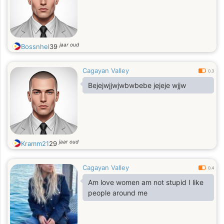
jaar oud
Bossnhel
39
Cagayan Valley
0.3
Bejejwjjwjwbwbebe jejeje wjjw
jaar oud
Kramm21
29
Cagayan Valley
0.4
Am love women am not stupid I like
people around me