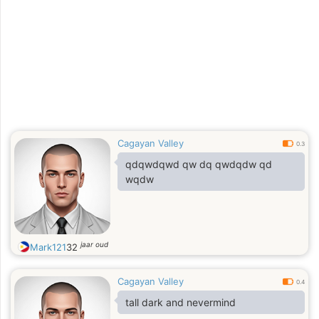
Cagayan Valley
0.3
qdqwdqwd qw dq qwdqdw qd
wqdw
jaar oud
Mark121
32
Cagayan Valley
0.4
tall dark and nevermind