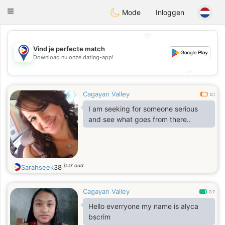
Philippines
Chat
Toggle
Mode
Inloggen
navigation
💖
Vind je perfecte match
💖
Download nu onze dating-app!
💕
💕
Cagayan Valley
0.1
I am seeking for someone serious
and see what goes from there..
jaar oud
Sarahseek
38
Cagayan Valley
0.7
Hello everryone my name is alyca
bscrim