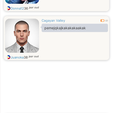
jaar oud
Donna12
36
Cagayan Valley
0.1
pemejqkajkakakakaakak
jaar oud
Juanoka
38