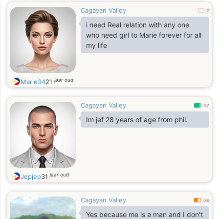
Cagayan Valley
0
i need Real relation with any one
who need girl to Marie forever for all
my life
jaar oud
Marie34
21
Cagayan Valley
0.7
Im jef 28 years of age from phil.
jaar oud
Jepjep
31
Cagayan Valley
0.6
Yes because me is a man and I don't