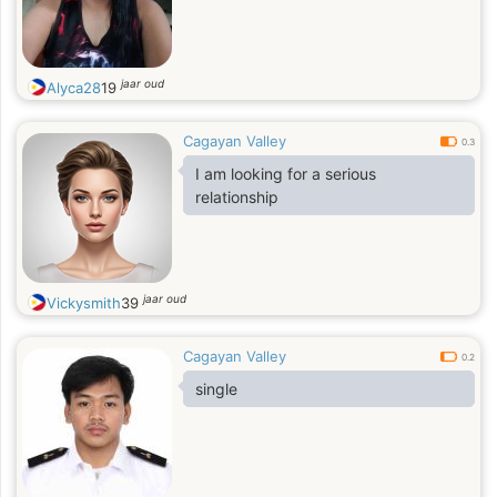
jaar oud
Alyca28
19
Cagayan Valley
0.3
I am looking for a serious
relationship
jaar oud
Vickysmith
39
Cagayan Valley
0.2
single