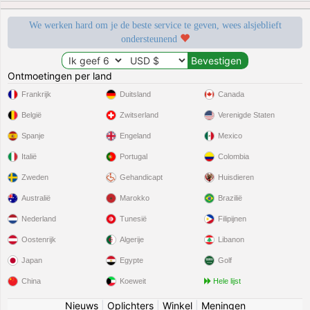
We werken hard om je de beste service te geven, wees alsjeblieft
ondersteunend
Ontmoetingen per land
Frankrijk
Duitsland
Canada
België
Zwitserland
Verenigde Staten
Spanje
Engeland
Mexico
Italië
Portugal
Colombia
Zweden
Gehandicapt
Huisdieren
Australië
Marokko
Brazilië
Nederland
Tunesië
Filipijnen
Oostenrijk
Algerije
Libanon
Japan
Egypte
Golf
China
Koeweit
Hele lijst
Nieuws
|
Oplichters
|
Winkel
|
Meningen