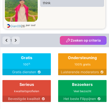
think
jaar oud
Gian09
26
1
Zoeken op criteria
Gratis
Ondersteuning
%
100
100% gratis
Gratis diensten
Luisterende moderators
Serieus
Bezoekers
kwaliteitsprofielen
Veel bezocht
Bevestigde kwaliteit
Het beste Filippijnen