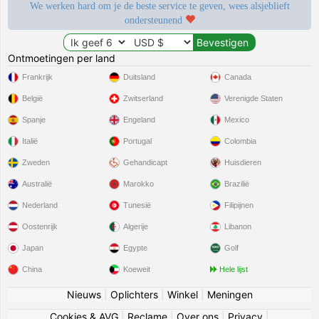
We werken hard om je de beste service te geven, wees alsjeblieft
ondersteunend
Ontmoetingen per land
Frankrijk
Duitsland
Canada
België
Zwitserland
Verenigde Staten
Spanje
Engeland
Mexico
Italië
Portugal
Colombia
Zweden
Gehandicapt
Huisdieren
Australië
Marokko
Brazilië
Nederland
Tunesië
Filipijnen
Oostenrijk
Algerije
Libanon
Japan
Egypte
Golf
China
Koeweit
Hele lijst
Nieuws
|
Oplichters
|
Winkel
|
Meningen
Cookies & AVG
|
Reclame
|
Over ons
|
Privacy
|