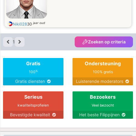
jaar oud
Niki028
30
1
Zoeken op criteria
Gratis
Ondersteuning
%
100
100% gratis
Gratis diensten
Luisterende moderators
Serieus
Bezoekers
kwaliteitsprofielen
Veel bezocht
Bevestigde kwaliteit
Het beste Filippijnen