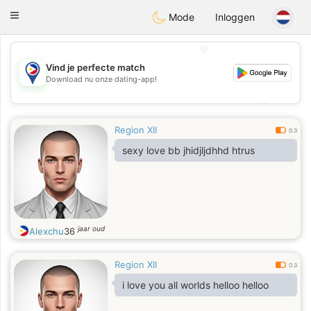
Philippines
Chat
Toggle
Mode
Inloggen
navigation
💖
Vind je perfecte match
Download nu onze dating-app!
💖
💕
💕
Region XII
0.3
sexy love bb jhidjljdhhd htrus
jaar oud
Alexchu
36
Region XII
0.3
i love you all worlds helloo helloo