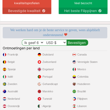
kwaliteitsprofielen
Veel bezocht
Bevestigde kwaliteit
Het beste Filippijnen
We werken hard om je de beste service te geven, wees alsjeblieft
ondersteunend
Ontmoetingen per land
Frankrijk
Duitsland
Canada
België
Zwitserland
Verenigde Staten
Spanje
Engeland
Mexico
Italië
Portugal
Colombia
Zweden
Gehandicapt
Huisdieren
Australië
Marokko
Brazilië
Nederland
Tunesië
Filipijnen
Oostenrijk
Algerije
Libanon