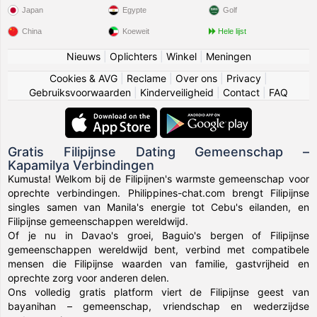
Japan
Egypte
Golf
China
Koeweit
Hele lijst
Nieuws
|
Oplichters
|
Winkel
|
Meningen
Cookies & AVG
|
Reclame
|
Over ons
|
Privacy
|
Gebruiksvoorwaarden
|
Kinderveiligheid
|
Contact
|
FAQ
Gratis Filipijnse Dating Gemeenschap –
Kapamilya Verbindingen
Kumusta! Welkom bij de Filipijnen's warmste gemeenschap voor
oprechte verbindingen. Philippines-chat.com brengt Filipijnse
singles samen van Manila's energie tot Cebu's eilanden, en
Filipijnse gemeenschappen wereldwijd.
Of je nu in Davao's groei, Baguio's bergen of Filipijnse
gemeenschappen wereldwijd bent, verbind met compatibele
mensen die Filipijnse waarden van familie, gastvrijheid en
oprechte zorg voor anderen delen.
Ons volledig gratis platform viert de Filipijnse geest van
bayanihan – gemeenschap, vriendschap en wederzijdse