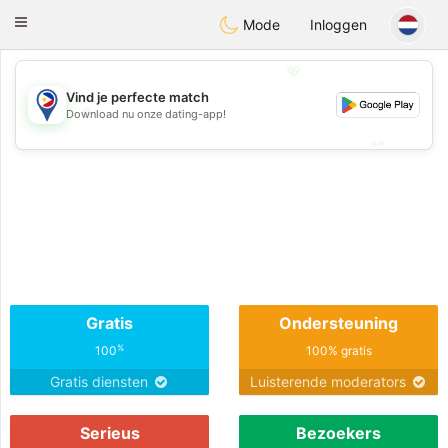
Philippines
Chat
Toggle
Mode
Inloggen
navigation
💖
Vind je perfecte match
💖
Download nu onze dating-app!
💕
💕
Gratis
Ondersteuning
%
100
100% gratis
Gratis diensten
Luisterende moderators
Serieus
Bezoekers