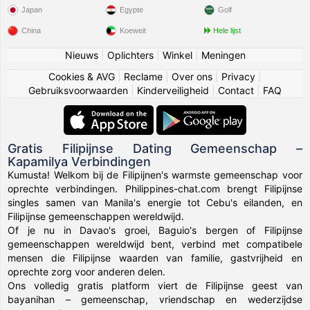
Japan
Egypte
Golf
China
Koeweit
Hele lijst
Nieuws
|
Oplichters
|
Winkel
|
Meningen
Cookies & AVG
|
Reclame
|
Over ons
|
Privacy
|
Gebruiksvoorwaarden
|
Kinderveiligheid
|
Contact
|
FAQ
Gratis Filipijnse Dating Gemeenschap –
Kapamilya Verbindingen
Kumusta! Welkom bij de Filipijnen's warmste gemeenschap voor
oprechte verbindingen. Philippines-chat.com brengt Filipijnse
singles samen van Manila's energie tot Cebu's eilanden, en
Filipijnse gemeenschappen wereldwijd.
Of je nu in Davao's groei, Baguio's bergen of Filipijnse
gemeenschappen wereldwijd bent, verbind met compatibele
mensen die Filipijnse waarden van familie, gastvrijheid en
oprechte zorg voor anderen delen.
Ons volledig gratis platform viert de Filipijnse geest van
bayanihan – gemeenschap, vriendschap en wederzijdse