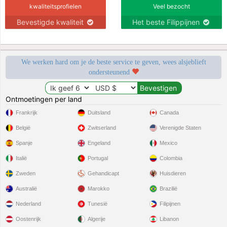
kwaliteitsprofielen
Veel bezocht
Bevestigde kwaliteit
Het beste Filippijnen
We werken hard om je de beste service te geven, wees alsjeblieft
ondersteunend
Ontmoetingen per land
Frankrijk
Duitsland
Canada
België
Zwitserland
Verenigde Staten
Spanje
Engeland
Mexico
Italië
Portugal
Colombia
Zweden
Gehandicapt
Huisdieren
Australië
Marokko
Brazilië
Nederland
Tunesië
Filipijnen
Oostenrijk
Algerije
Libanon