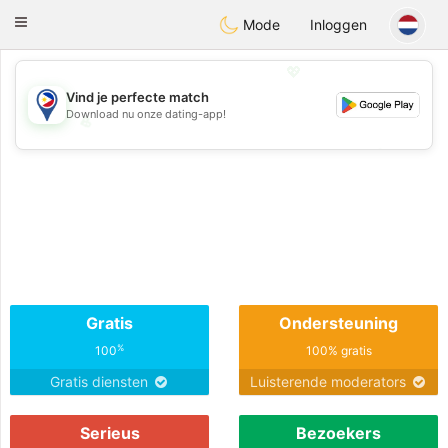
Philippines
Chat
Toggle
Mode
Inloggen
navigation
💖
Vind je perfecte match
Download nu onze dating-app!
💖
💕
💕
Gratis
Ondersteuning
%
100
100% gratis
Gratis diensten
Luisterende moderators
Serieus
Bezoekers