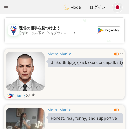
Philippines
Chat
Toggle
Mode
ログイン
navigation
💖
理想の相手を見つけよう
💖
今すぐ出会い系アプリをダウンロード！
💕
💕
Metro Manila
0.3
dmkddkdjzjxjxjxixkxkxnccncnjddkkdjdjdj
歳
Fubuus
23
Metro Manila
0.6
Honest, real, funny, and supportive