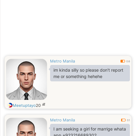
Metro Manila
0.6
im kinda silly so please don't report
me or something hehehe
歳
Meetuptayo
20
Metro Manila
0.1
I am seeking a girl for marrige whata
app +923216689302