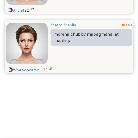
歳
Alicia1
22
Metro Manila
0.3
morena,chubby mapagmahal at
maalaga
歳
Whengocamp...
38