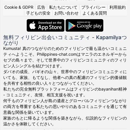
Cookie & GDPR
|
広告
|
私たちについて
|
プライバシー
|
利用規約
|
子どもの安全
|
お問い合わせ
|
よくある質問
無料フィリピン出会いコミュニティ - Kapamilyaつ
ながり
Kumusta! 真のつながりのためのフィリピンで最も温かいコミュニ
ティへようこそ。Philippines-chat.comはマニラのエネルギーから
セブの島々まで、そして世界中のフィリピンコミュニティのフィリ
ピン人シングルを結びつけます。
ダバオの成長、バギオの山々、世界中のフィリピンコミュニティに
いても、家族、もてなし、他者への真の配慮のフィリピン的価値観
を共有する相性の良い人々とつながってください。
私たちの完全無料プラットフォームはフィリピンのbayanihan精神
- コミュニティ、友情、相互支援を祝います。
何千ものフィリピン人が島の遺産とグローバルフィリピンつながり
の両方を尊重する私たちの思いやりのあるコミュニティを通じて有
意義な関係を築いています。
家族のもとに帰るような関係を築きながら、伝説的なフィリピンの
温かさを体験してください。