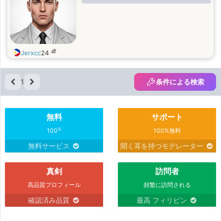
歳
Jerxcc
24
1
条件による検索
無料
サポート
%
100
100%無料
無料サービス
聞く耳を持つモデレーター
真剣
訪問者
高品質プロフィール
頻繁に訪問される
確認済み品質
最高 フィリピン