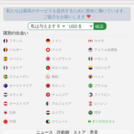
私たちは最高のサービスを提供するために懸命に働いています。
ご協力をお願いします
国別の出会い
フランス
ドイツ
カナダ
ベルギー
スイス
アメリカ合衆国
スペイン
イングランド
メキシコ
イタリア
ポルトガル
コロンビア
スウェーデン
無効
ペット
オーストラリア
モロッコ
ブラジル
オランダ
チュニジア
フィリピン
オーストリア
アルジェリア
レバノン
日本
エジプト
湾岸
中国
クウェート
すべてのリスト
ニュース
|
詐欺師
|
ストア
|
意見