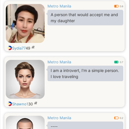
Metro Manila
0.6
A person that would accept me and
my daughter
歳
Sydia77
49
Metro Manila
0.7
I am a introvert, I'm a simple person.
I love traveling
歳
Shawno1
30
Metro Manila
0.2
----