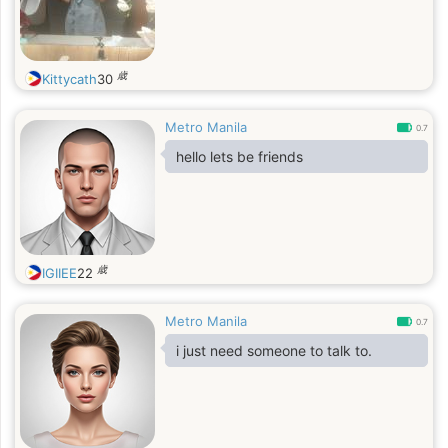
歳
Kittycath
30
Metro Manila
0.7
hello lets be friends
歳
IGIIEE
22
Metro Manila
0.7
i just need someone to talk to.