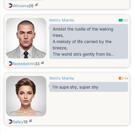
歳
Winoena
26
Metro Manila
0.7
Amidst the rustle of the waking
trees,
A melody of life carried by the
breeze,
The world stirs gently from its
slumber deep,
歳
Redddishhh
33
As stars retreat, their nightly watch
they keep.
Metro Manila
0.6
i'm supe shy, super shy
歳
Railey
19