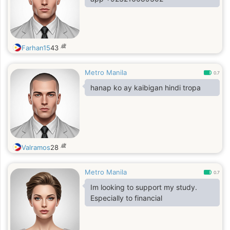
歳
Farhan15
43
Metro Manila
0.7
hanap ko ay kaibigan hindi tropa
歳
Valramos
28
Metro Manila
0.7
Im looking to support my study.
Especially to financial