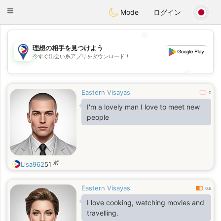
Philippines
Chat
Toggle
Mode
ログイン
navigation
💖
理想の相手を見つけよう
💖
今すぐ出会い系アプリをダウンロード！
💕
💕
Eastern Visayas
0
I'm a lovely man I love to meet new
people
歳
Lisa962
51
Eastern Visayas
0.6
I love cooking, watching movies and
travelling.