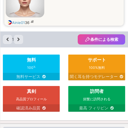
歳
Ainie01
36
1
条件による検索
無料
サポート
%
100
100%無料
無料サービス
聞く耳を持つモデレーター
真剣
訪問者
高品質プロフィール
頻繁に訪問される
確認済み品質
最高 フィリピン