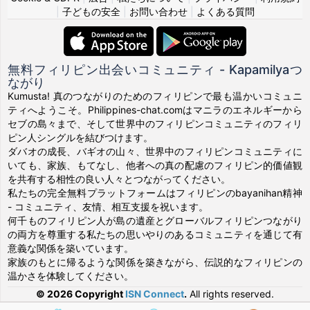
|
子どもの安全
|
お問い合わせ
|
よくある質問
無料フィリピン出会いコミュニティ - Kapamilyaつ
ながり
Kumusta! 真のつながりのためのフィリピンで最も温かいコミュニ
ティへようこそ。Philippines-chat.comはマニラのエネルギーから
セブの島々まで、そして世界中のフィリピンコミュニティのフィリ
ピン人シングルを結びつけます。
ダバオの成長、バギオの山々、世界中のフィリピンコミュニティに
いても、家族、もてなし、他者への真の配慮のフィリピン的価値観
を共有する相性の良い人々とつながってください。
私たちの完全無料プラットフォームはフィリピンのbayanihan精神
- コミュニティ、友情、相互支援を祝います。
何千ものフィリピン人が島の遺産とグローバルフィリピンつながり
の両方を尊重する私たちの思いやりのあるコミュニティを通じて有
意義な関係を築いています。
家族のもとに帰るような関係を築きながら、伝説的なフィリピンの
温かさを体験してください。
© 2026 Copyright
ISN Connect
.
All rights reserved.