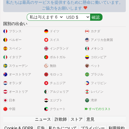
私たちは最高のサービスを提供するために懸命に働いています。
ご協力をお願いします
国別の出会い
フランス
ドイツ
カナダ
ベルギー
スイス
アメリカ合衆国
スペイン
イングランド
メキシコ
イタリア
ポルトガル
コロンビア
スウェーデン
無効
ペット
オーストラリア
モロッコ
ブラジル
オランダ
チュニジア
フィリピン
オーストリア
アルジェリア
レバノン
日本
エジプト
湾岸
中国
クウェート
すべてのリスト
ニュース
|
詐欺師
|
ストア
|
意見
Cookie & GDPR
|
広告
|
私たちについて
|
プライバシー
|
利用規約