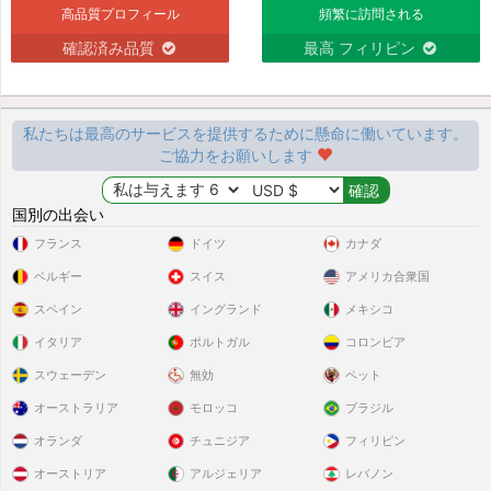
高品質プロフィール
頻繁に訪問される
確認済み品質
最高 フィリピン
私たちは最高のサービスを提供するために懸命に働いています。
ご協力をお願いします
国別の出会い
フランス
ドイツ
カナダ
ベルギー
スイス
アメリカ合衆国
スペイン
イングランド
メキシコ
イタリア
ポルトガル
コロンビア
スウェーデン
無効
ペット
オーストラリア
モロッコ
ブラジル
オランダ
チュニジア
フィリピン
オーストリア
アルジェリア
レバノン