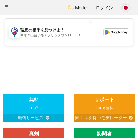
Philippines
Chat
Toggle
Mode
ログイン
navigation
💖
理想の相手を見つけよう
今すぐ出会い系アプリをダウンロード！
💖
💕
💕
無料
サポート
%
100
100%無料
無料サービス
聞く耳を持つモデレーター
真剣
訪問者