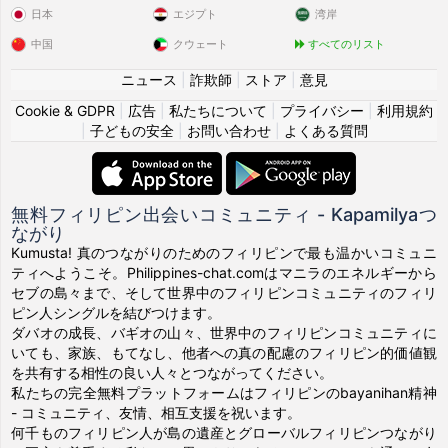
日本
エジプト
湾岸
中国
クウェート
すべてのリスト
ニュース
|
詐欺師
|
ストア
|
意見
Cookie & GDPR
|
広告
|
私たちについて
|
プライバシー
|
利用規約
|
子どもの安全
|
お問い合わせ
|
よくある質問
無料フィリピン出会いコミュニティ - Kapamilyaつ
ながり
Kumusta! 真のつながりのためのフィリピンで最も温かいコミュニ
ティへようこそ。Philippines-chat.comはマニラのエネルギーから
セブの島々まで、そして世界中のフィリピンコミュニティのフィリ
ピン人シングルを結びつけます。
ダバオの成長、バギオの山々、世界中のフィリピンコミュニティに
いても、家族、もてなし、他者への真の配慮のフィリピン的価値観
を共有する相性の良い人々とつながってください。
私たちの完全無料プラットフォームはフィリピンのbayanihan精神
- コミュニティ、友情、相互支援を祝います。
何千ものフィリピン人が島の遺産とグローバルフィリピンつながり