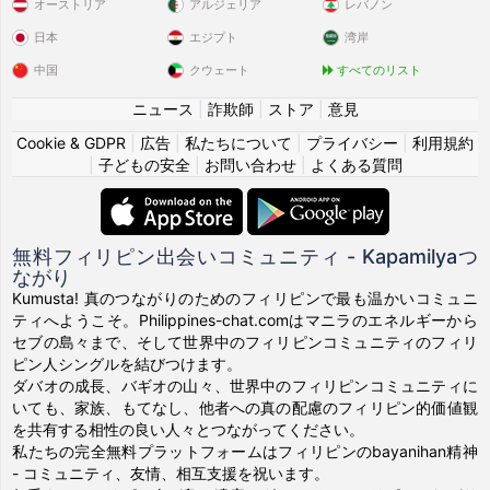
オーストリア
アルジェリア
レバノン
日本
エジプト
湾岸
中国
クウェート
すべてのリスト
ニュース
|
詐欺師
|
ストア
|
意見
Cookie & GDPR
|
広告
|
私たちについて
|
プライバシー
|
利用規約
|
子どもの安全
|
お問い合わせ
|
よくある質問
無料フィリピン出会いコミュニティ - Kapamilyaつ
ながり
Kumusta! 真のつながりのためのフィリピンで最も温かいコミュニ
ティへようこそ。Philippines-chat.comはマニラのエネルギーから
セブの島々まで、そして世界中のフィリピンコミュニティのフィリ
ピン人シングルを結びつけます。
ダバオの成長、バギオの山々、世界中のフィリピンコミュニティに
いても、家族、もてなし、他者への真の配慮のフィリピン的価値観
を共有する相性の良い人々とつながってください。
私たちの完全無料プラットフォームはフィリピンのbayanihan精神
- コミュニティ、友情、相互支援を祝います。