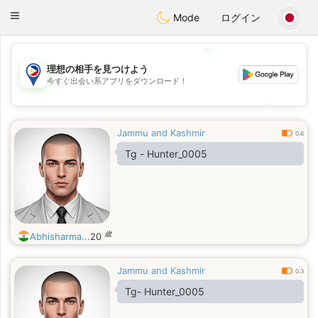
Philippines
Chat
Toggle
Mode
ログイン
navigation
💖
理想の相手を見つけよう
今すぐ出会い系アプリをダウンロード！
💖
💕
💕
Jammu and Kashmir
0.6
Tg - Hunter_0005
歳
Abhisharma...
20
Jammu and Kashmir
0.3
Tg- Hunter_0005