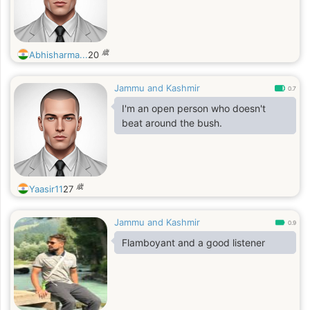
歳
Abhisharma...
20
Jammu and Kashmir
0.7
I'm an open person who doesn't
beat around the bush.
歳
Yaasir11
27
Jammu and Kashmir
0.9
Flamboyant and a good listener