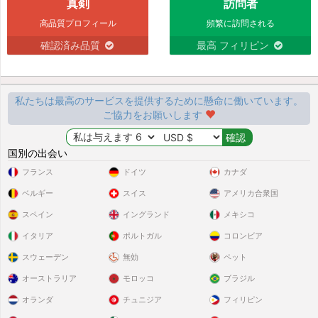
真剣
訪問者
高品質プロフィール
頻繁に訪問される
確認済み品質
最高 フィリピン
私たちは最高のサービスを提供するために懸命に働いています。
ご協力をお願いします
国別の出会い
フランス
ドイツ
カナダ
ベルギー
スイス
アメリカ合衆国
スペイン
イングランド
メキシコ
イタリア
ポルトガル
コロンビア
スウェーデン
無効
ペット
オーストラリア
モロッコ
ブラジル
オランダ
チュニジア
フィリピン