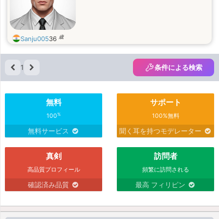
歳
Sanju005
36
1
条件による検索
無料
サポート
%
100
100%無料
無料サービス
聞く耳を持つモデレーター
真剣
訪問者
高品質プロフィール
頻繁に訪問される
確認済み品質
最高 フィリピン