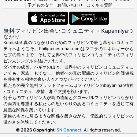
|
子どもの安全
|
お問い合わせ
|
よくある質問
無料フィリピン出会いコミュニティ - Kapamilyaつ
ながり
Kumusta! 真のつながりのためのフィリピンで最も温かいコミュニ
ティへようこそ。Philippines-chat.comはマニラのエネルギーから
セブの島々まで、そして世界中のフィリピンコミュニティのフィリ
ピン人シングルを結びつけます。
ダバオの成長、バギオの山々、世界中のフィリピンコミュニティに
いても、家族、もてなし、他者への真の配慮のフィリピン的価値観
を共有する相性の良い人々とつながってください。
私たちの完全無料プラットフォームはフィリピンのbayanihan精神
- コミュニティ、友情、相互支援を祝います。
何千ものフィリピン人が島の遺産とグローバルフィリピンつながり
の両方を尊重する私たちの思いやりのあるコミュニティを通じて有
意義な関係を築いています。
家族のもとに帰るような関係を築きながら、伝説的なフィリピンの
温かさを体験してください。
© 2026 Copyright
ISN Connect
.
All rights reserved.