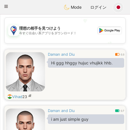
Philippines
Chat
Toggle
Mode
ログイン
navigation
💖
理想の相手を見つけよう
今すぐ出会い系アプリをダウンロード！
💖
💕
💕
Daman and Diu
0.3
Hi ggg hhggy hujuc vhujikk hhb.
歳
Vihad
23
Daman and Diu
0.7
i am just simple guy