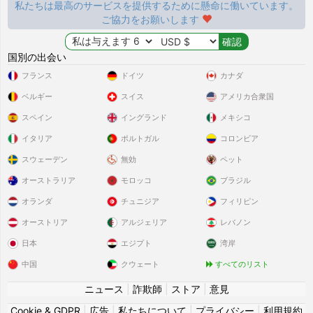
私たちは最高のサービスを提供するために懸命に働いています。
ご協力をお願いします
国別の出会い
フランス
ドイツ
カナダ
ベルギー
スイス
アメリカ合衆国
スペイン
イングランド
メキシコ
イタリア
ポルトガル
コロンビア
スウェーデン
無効
ペット
オーストラリア
モロッコ
ブラジル
オランダ
チュニジア
フィリピン
オーストリア
アルジェリア
レバノン
日本
エジプト
湾岸
中国
クウェート
すべてのリスト
ニュース
|
詐欺師
|
ストア
|
意見
Cookie & GDPR
|
広告
|
私たちについて
|
プライバシー
|
利用規約