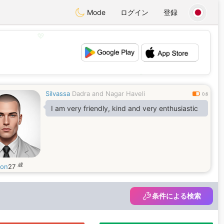
Mode
ログイン
登録
💖
💕
Silvassa
Dadra and Nagar Haveli
0.6
I am very friendly, kind and very enthusiastic
歳
on
27
条件による検索