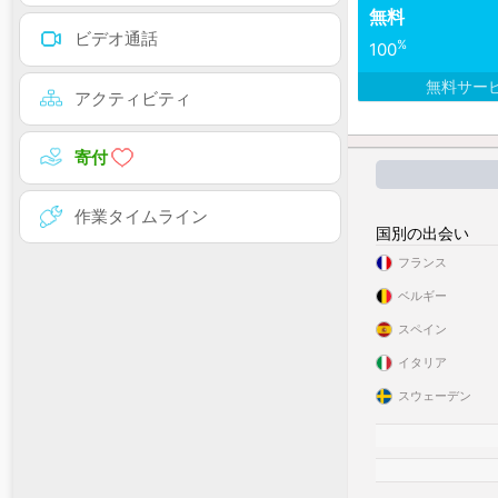
無料
ビデオ通話
%
100
無料サー
アクティビティ
寄付
作業タイムライン
国別の出会い
フランス
ベルギー
スペイン
イタリア
スウェーデン