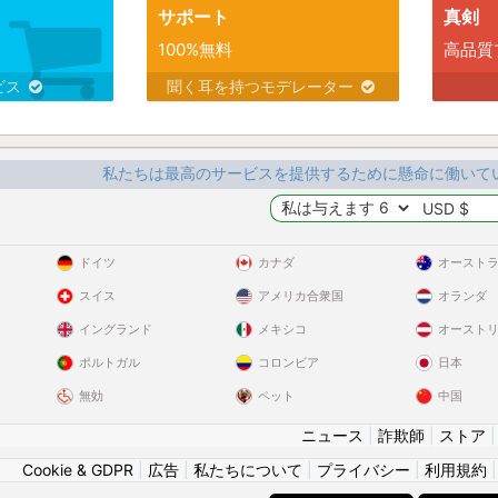
サポート
真剣
100%無料
高品質
ビス
聞く耳を持つモデレーター
私たちは最高のサービスを提供するために懸命に働いて
ドイツ
カナダ
オースト
スイス
アメリカ合衆国
オランダ
イングランド
メキシコ
オースト
ポルトガル
コロンビア
日本
無効
ペット
中国
ニュース
|
詐欺師
|
ストア
Cookie & GDPR
|
広告
|
私たちについて
|
プライバシー
|
利用規約