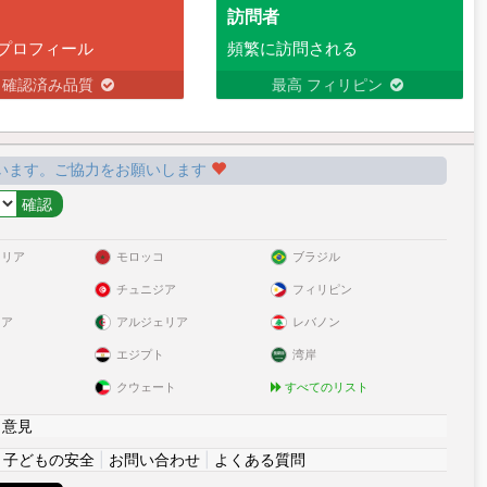
訪問者
プロフィール
頻繁に訪問される
確認済み品質
最高 フィリピン
います。ご協力をお願いします
ラリア
モロッコ
ブラジル
チュニジア
フィリピン
リア
アルジェリア
レバノン
エジプト
湾岸
クウェート
すべてのリスト
|
意見
|
子どもの安全
|
お問い合わせ
|
よくある質問