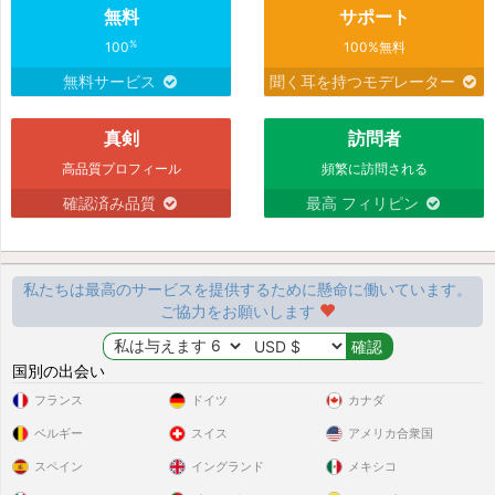
無料
サポート
%
100
100%無料
無料サービス
聞く耳を持つモデレーター
真剣
訪問者
高品質プロフィール
頻繁に訪問される
確認済み品質
最高 フィリピン
私たちは最高のサービスを提供するために懸命に働いています。
ご協力をお願いします
国別の出会い
フランス
ドイツ
カナダ
ベルギー
スイス
アメリカ合衆国
スペイン
イングランド
メキシコ