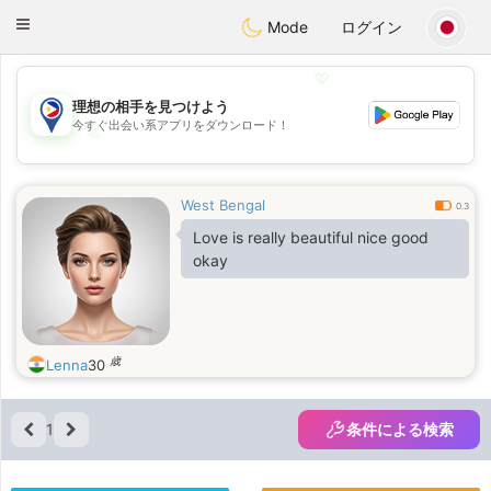
Philippines
Chat
Toggle
Mode
ログイン
navigation
💖
理想の相手を見つけよう
今すぐ出会い系アプリをダウンロード！
💖
💕
💕
West Bengal
0.3
Love is really beautiful nice good
okay
歳
Lenna
30
1
条件による検索