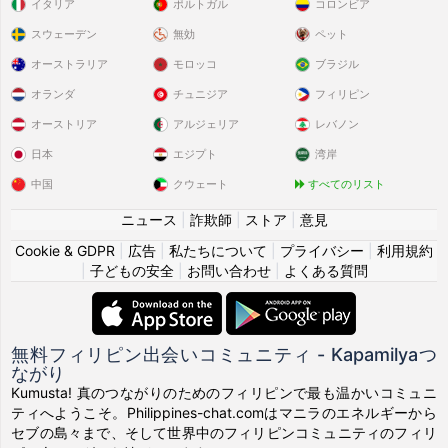
イタリア
ポルトガル
コロンビア
スウェーデン
無効
ペット
オーストラリア
モロッコ
ブラジル
オランダ
チュニジア
フィリピン
オーストリア
アルジェリア
レバノン
日本
エジプト
湾岸
中国
クウェート
すべてのリスト
ニュース
|
詐欺師
|
ストア
|
意見
Cookie & GDPR
|
広告
|
私たちについて
|
プライバシー
|
利用規約
|
子どもの安全
|
お問い合わせ
|
よくある質問
無料フィリピン出会いコミュニティ - Kapamilyaつ
ながり
Kumusta! 真のつながりのためのフィリピンで最も温かいコミュニ
ティへようこそ。Philippines-chat.comはマニラのエネルギーから
セブの島々まで、そして世界中のフィリピンコミュニティのフィリ