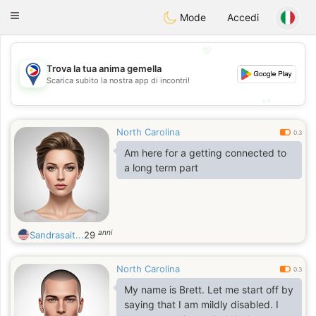
Philippines
Chat
Toggle
Mode
Accedi
navigation
💖
Trova la tua anima gemella
💖
Scarica subito la nostra app di incontri!
💕
💕
North Carolina
0.3
Am here for a getting connected to
a long term part
anni
Sandrasait...
29
North Carolina
0.3
My name is Brett. Let me start off by
saying that I am mildly disabled. I