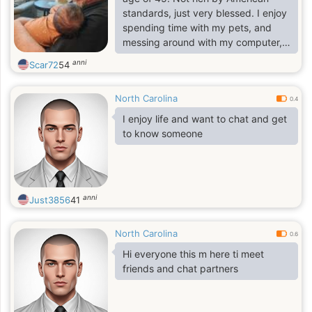
standards, just very blessed. I enjoy
spending time with my pets, and
messing around with my computer,
playing games. I watch way too
anni
Scar72
54
much YouTube. Not really sure what
to say here about me? I'm a person
North Carolina
who pretty much keeps to himself
0.4
these days, as the World is crazy. I
I enjoy life and want to chat and get
have two grown Daughters (26 &
to know someone
27).
anni
Just3856
41
North Carolina
0.6
Hi everyone this m here ti meet
friends and chat partners