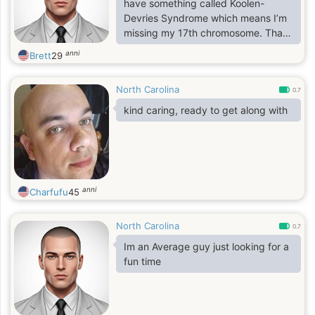
have something called Koolen-
Devries Syndrome which means I’m
missing my 17th chromosome. That
doesn’t stop me from enjoying
anni
Brett
29
anime. Shows like Hells Paradise,
Chainsaw,man Bleach, Attack on
North Carolina
titan, etc. I like gaming with PS5,
0.7
Xbox I am just looking to make
kind caring, ready to get along with
friends because it gets lonely being
home all the time with no one to talk
to. I would love to text. Thanks!!!
anni
Charfufu
45
North Carolina
0.7
Im an Average guy just looking for a
fun time