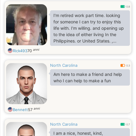
0.8
I'm retired work part time. looking
for someone I can try to enjoy this
life with. I'm willing. and opening up
to the idea of either living In the
Philippines. or United States. ,
whatever would Make us have the
anni
Rick493
70
happiest life.
North Carolina
0.3
Am here to make a friend and help
who I can help to make a fun
anni
Bennett
57
North Carolina
0.7
I am a nice, honest, kind,