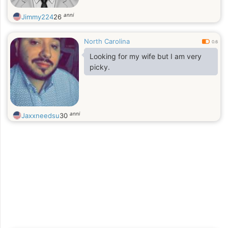
anni
Jimmy224
26
North Carolina
0.6
Looking for my wife but I am very
picky.
anni
Jaxxneedsu
30