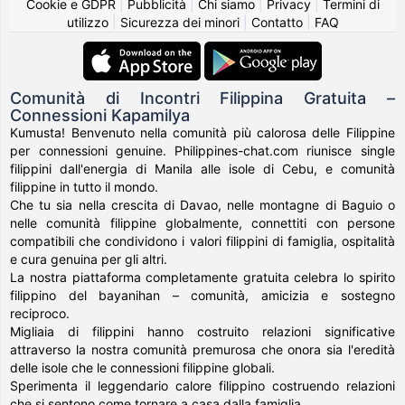
Cookie e GDPR
|
Pubblicità
|
Chi siamo
|
Privacy
|
Termini di
utilizzo
|
Sicurezza dei minori
|
Contatto
|
FAQ
Comunità di Incontri Filippina Gratuita –
Connessioni Kapamilya
Kumusta! Benvenuto nella comunità più calorosa delle Filippine
per connessioni genuine. Philippines-chat.com riunisce single
filippini dall'energia di Manila alle isole di Cebu, e comunità
filippine in tutto il mondo.
Che tu sia nella crescita di Davao, nelle montagne di Baguio o
nelle comunità filippine globalmente, connettiti con persone
compatibili che condividono i valori filippini di famiglia, ospitalità
e cura genuina per gli altri.
La nostra piattaforma completamente gratuita celebra lo spirito
filippino del bayanihan – comunità, amicizia e sostegno
reciproco.
Migliaia di filippini hanno costruito relazioni significative
attraverso la nostra comunità premurosa che onora sia l'eredità
delle isole che le connessioni filippine globali.
Sperimenta il leggendario calore filippino costruendo relazioni
che si sentono come tornare a casa dalla famiglia.