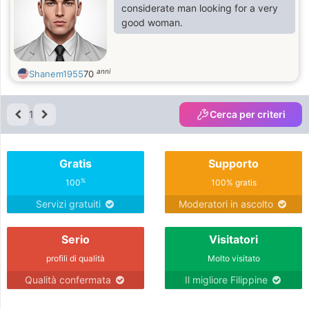
considerate man looking for a very
good woman.
anni
Shanem1955
70
1
Cerca per criteri
Gratis
Supporto
%
100
100% gratis
Servizi gratuiti
Moderatori in ascolto
Serio
Visitatori
profili di qualità
Molto visitato
Qualità confermata
Il migliore Filippine