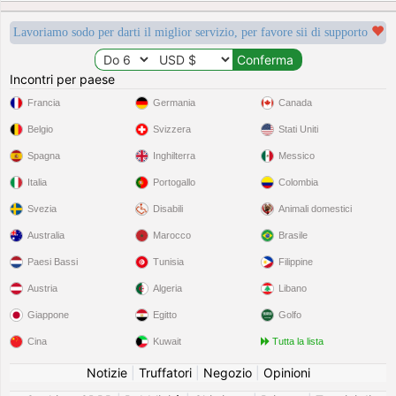
Lavoriamo sodo per darti il miglior servizio, per favore sii di supporto
Incontri per paese
Francia
Germania
Canada
Belgio
Svizzera
Stati Uniti
Spagna
Inghilterra
Messico
Italia
Portogallo
Colombia
Svezia
Disabili
Animali domestici
Australia
Marocco
Brasile
Paesi Bassi
Tunisia
Filippine
Austria
Algeria
Libano
Giappone
Egitto
Golfo
Cina
Kuwait
Tutta la lista
Notizie
|
Truffatori
|
Negozio
|
Opinioni