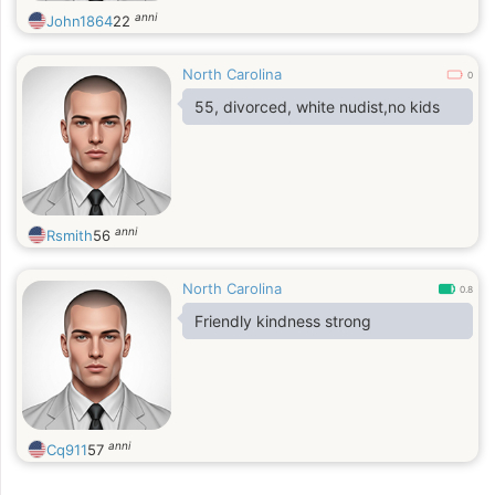
anni
John1864
22
North Carolina
0
55, divorced, white nudist,no kids
anni
Rsmith
56
North Carolina
0.8
Friendly kindness strong
anni
Cq911
57