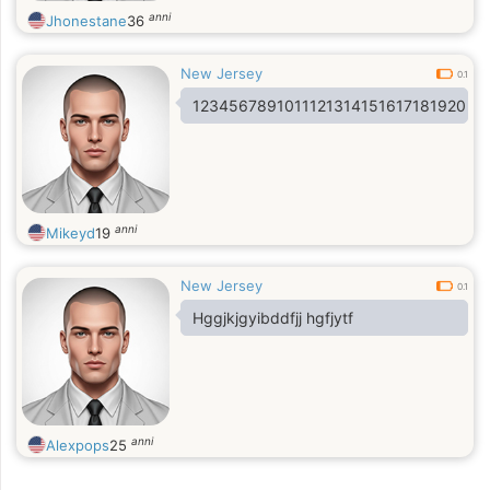
anni
Jhonestane
36
New Jersey
0.1
1234567891011121314151617181920
anni
Mikeyd
19
New Jersey
0.1
Hggjkjgyibddfjj hgfjytf
anni
Alexpops
25