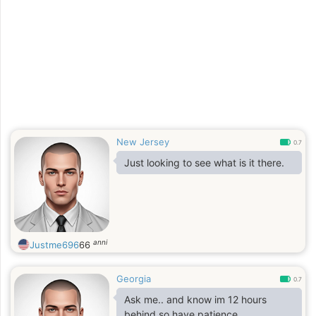
New Jersey
0.7
Just looking to see what is it there.
anni
Justme696
66
Georgia
0.7
Ask me.. and know im 12 hours
behind so have patience