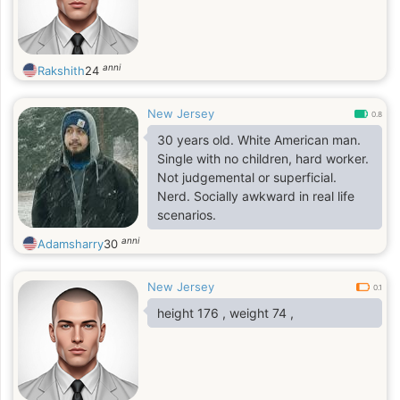
anni
Rakshith
24
New Jersey
0.8
30 years old. White American man.
Single with no children, hard worker.
Not judgemental or superficial.
Nerd. Socially awkward in real life
scenarios.
anni
Adamsharry
30
New Jersey
0.1
height 176 , weight 74 ,