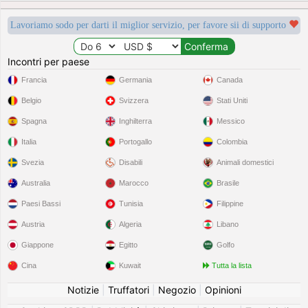
Lavoriamo sodo per darti il miglior servizio, per favore sii di supporto
Incontri per paese
Francia
Germania
Canada
Belgio
Svizzera
Stati Uniti
Spagna
Inghilterra
Messico
Italia
Portogallo
Colombia
Svezia
Disabili
Animali domestici
Australia
Marocco
Brasile
Paesi Bassi
Tunisia
Filippine
Austria
Algeria
Libano
Giappone
Egitto
Golfo
Cina
Kuwait
Tutta la lista
Notizie
|
Truffatori
|
Negozio
|
Opinioni