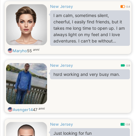
New Jersey
0.4
I am calm, sometimes silent,
cheerful, I easily find friends, but it
takes me long time to open up. I am
always light on my feet and I love
adventures. I can't be without
communication for a long time. I
anni
Maryho
55
constantly learn something new.
New Jersey
0.9
hsrd working and very busy man.
anni
Avenger14
47
New Jersey
0.8
Just looking for fun