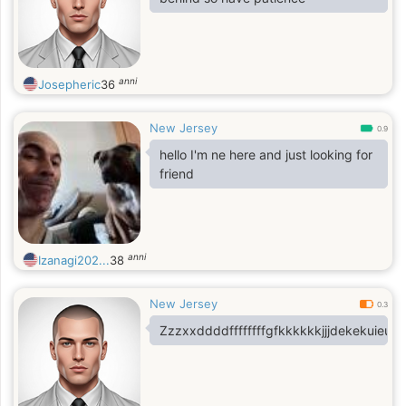
anni
Josepheric
36
New Jersey
0.9
hello I'm ne here and just looking for
friend
anni
Izanagi202...
38
New Jersey
0.3
Zzzxxddddffffffffgfkkkkkkjjjdekekuie