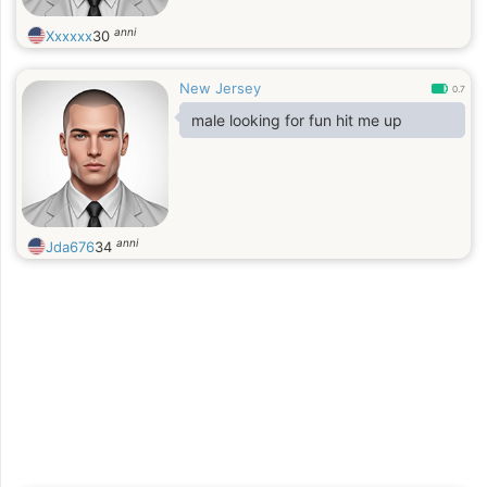
anni
Xxxxxx
30
New Jersey
0.7
male looking for fun hit me up
anni
Jda676
34