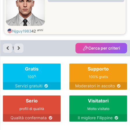
anni
Njguy1983
42
1
Cerca per criteri
Gratis
Supporto
%
100
100% gratis
Servizi gratuiti
Moderatori in ascolto
Serio
Visitatori
profili di qualità
Molto visitato
Qualità confermata
Il migliore Filippine