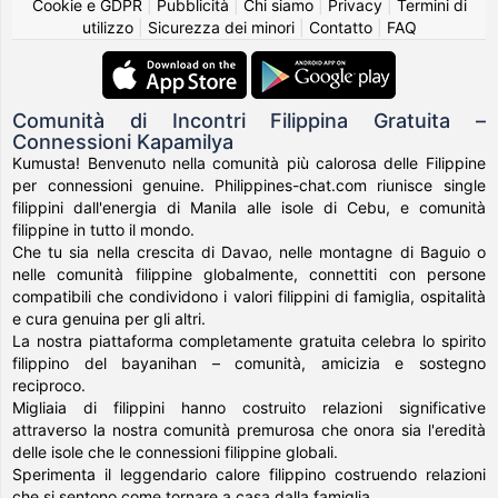
Cookie e GDPR
|
Pubblicità
|
Chi siamo
|
Privacy
|
Termini di
utilizzo
|
Sicurezza dei minori
|
Contatto
|
FAQ
Comunità di Incontri Filippina Gratuita –
Connessioni Kapamilya
Kumusta! Benvenuto nella comunità più calorosa delle Filippine
per connessioni genuine. Philippines-chat.com riunisce single
filippini dall'energia di Manila alle isole di Cebu, e comunità
filippine in tutto il mondo.
Che tu sia nella crescita di Davao, nelle montagne di Baguio o
nelle comunità filippine globalmente, connettiti con persone
compatibili che condividono i valori filippini di famiglia, ospitalità
e cura genuina per gli altri.
La nostra piattaforma completamente gratuita celebra lo spirito
filippino del bayanihan – comunità, amicizia e sostegno
reciproco.
Migliaia di filippini hanno costruito relazioni significative
attraverso la nostra comunità premurosa che onora sia l'eredità
delle isole che le connessioni filippine globali.
Sperimenta il leggendario calore filippino costruendo relazioni
che si sentono come tornare a casa dalla famiglia.