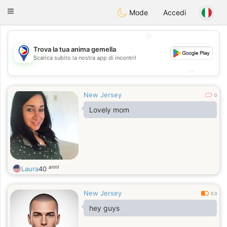
Philippines
Chat
Toggle
Mode
Accedi
navigation
💖
Trova la tua anima gemella
💖
Scarica subito la nostra app di incontri!
💕
💕
New Jersey
0
Lovely mom
anni
Laura
40
New Jersey
0.3
hey guys