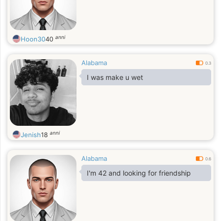
anni
Hoon30
40
Alabama
0.3
I was make u wet
anni
Jenish
18
Alabama
0.6
I'm 42 and looking for friendship