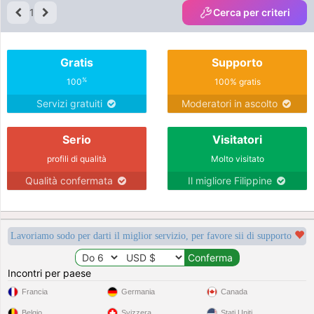
1
Cerca per criteri
Gratis
Supporto
%
100
100% gratis
Servizi gratuiti
Moderatori in ascolto
Serio
Visitatori
profili di qualità
Molto visitato
Qualità confermata
Il migliore Filippine
Lavoriamo sodo per darti il miglior servizio, per favore sii di supporto
Incontri per paese
Francia
Germania
Canada
Belgio
Svizzera
Stati Uniti