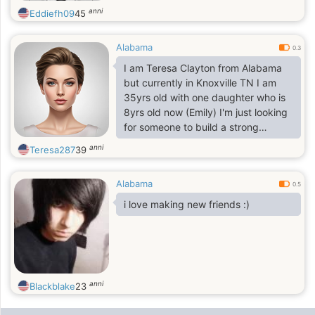
anni
Eddiefh09
45
Alabama
0.3
I am Teresa Clayton from Alabama
but currently in Knoxville TN I am
35yrs old with one daughter who is
8yrs old now (Emily) I'm just looking
for someone to build a strong
friendship first to know each other
anni
Teresa287
39
better to see where it goes from
there. I'm not in a hurry or rush into
Alabama
anything else, also I believe that
0.5
communication is the key to every
i love making new friends :)
successful relationship.
anni
Blackblake
23