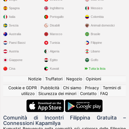
Spagna
Inghilterra
Messico
Italia
Portogallo
Colombia
Svezia
Disabili
Animali domestici
Australia
Marocco
Brasile
Paesi Bassi
Tunisia
Filippine
Austria
Algeria
Libano
Giappone
Egitto
Golfo
Cina
Kuwait
Tutta la lista
Notizie
|
Truffatori
|
Negozio
|
Opinioni
Cookie e GDPR
|
Pubblicità
|
Chi siamo
|
Privacy
|
Termini di
utilizzo
|
Sicurezza dei minori
|
Contatto
|
FAQ
Comunità di Incontri Filippina Gratuita –
Connessioni Kapamilya
Kumusta! Benvenuto nella comunità più calorosa delle Filippine