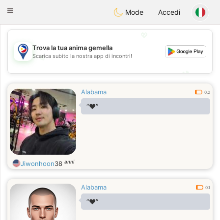
Philippines
Chat
Toggle
Mode
Accedi
navigation
💖
Trova la tua anima gemella
Scarica subito la nostra app di incontri!
💖
💕
💕
Alabama
0.2
“❤️”
anni
Jiwonhoon
38
Alabama
0.1
“❤️”