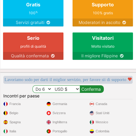
Gratis
Supporto
%
100
100% gratis
Servizi gratuiti
Moderatori in ascolto
Serio
Visitatori
profili di qualità
Molto visitato
Qualità confermata
Il migliore Filippine
Lavoriamo sodo per darti il miglior servizio, per favore sii di supporto
Incontri per paese
Francia
Germania
Canada
Belgio
Svizzera
Stati Uniti
Spagna
Inghilterra
Messico
Italia
Portogallo
Colombia