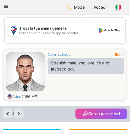
Philippines
Chat
Toggle
Mode
Accedi
navigation
💖
Trova la tua anima gemella
Scarica subito la nostra app di incontri!
💖
💕
💕
Connecticut
0.4
Spanish male who love life and
layback guy
anni
Adan70
56
1
Cerca per criteri