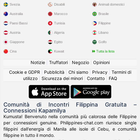
Svezia
Disabili
Animali domestici
Australia
Marocco
Brasile
Paesi Bassi
Tunisia
Filippine
Austria
Algeria
Libano
Giappone
Egitto
Golfo
Cina
Kuwait
Tutta la lista
Notizie
|
Truffatori
|
Negozio
|
Opinioni
Cookie e GDPR
|
Pubblicità
|
Chi siamo
|
Privacy
|
Termini di
utilizzo
|
Sicurezza dei minori
|
Contatto
|
FAQ
Comunità di Incontri Filippina Gratuita –
Connessioni Kapamilya
Kumusta! Benvenuto nella comunità più calorosa delle Filippine
per connessioni genuine. Philippines-chat.com riunisce single
filippini dall'energia di Manila alle isole di Cebu, e comunità
filippine in tutto il mondo.