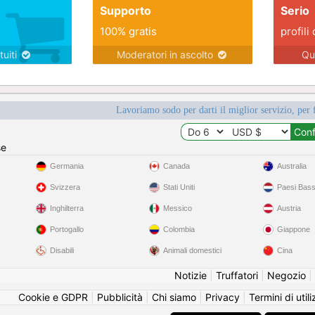
Supporto
Serio
100% gratis
profili 
tuiti
Moderatori in ascolto
Qu
Lavoriamo sodo per darti il miglior servizio, per 
se
Germania
Canada
Australia
Svizzera
Stati Uniti
Paesi Bass
Inghilterra
Messico
Austria
Portogallo
Colombia
Giappone
Disabili
Animali domestici
Cina
Notizie
|
Truffatori
|
Negozio
|
Cookie e GDPR
|
Pubblicità
|
Chi siamo
|
Privacy
|
Termini di util