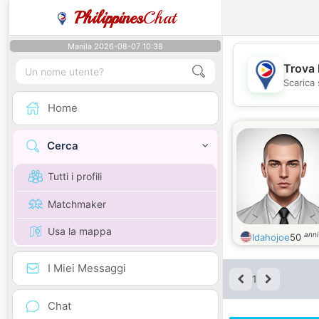
Philippines
Chat
Manila 2026-08-07 10:38
Trova 
Scarica 
Home
Cerca
Tutti i profili
Matchmaker
Usa la mappa
anni
Idahojoe
50
I Miei Messaggi
1
Chat