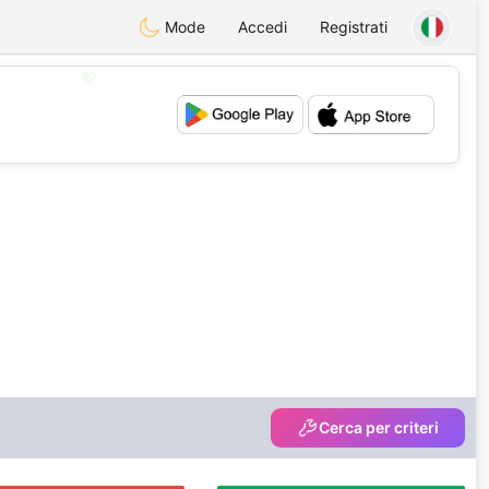
Mode
Accedi
Registrati
💖
💕
Cerca per criteri