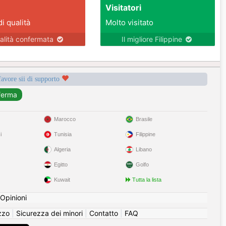
Visitatori
di qualità
Molto visitato
alità confermata
Il migliore Filippine
favore sii di supporto
Marocco
Brasile
i
Tunisia
Filippine
Algeria
Libano
Egitto
Golfo
Kuwait
Tutta la lista
Opinioni
izzo
|
Sicurezza dei minori
|
Contatto
|
FAQ