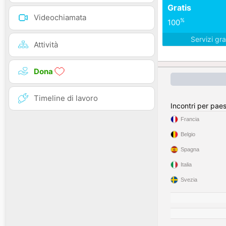
Gratis
Videochiamata
%
100
Servizi gra
Attività
Dona
Timeline di lavoro
Incontri per pae
Francia
Belgio
Spagna
Italia
Svezia