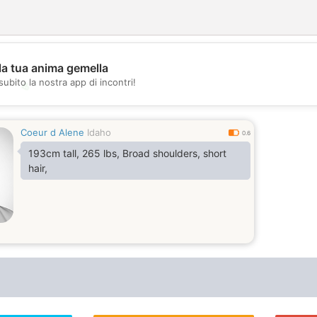
la tua anima gemella
subito la nostra app di incontri!
💖
💕
Coeur d Alene
Idaho
0.6
193cm tall, 265 lbs, Broad shoulders, short
hair,