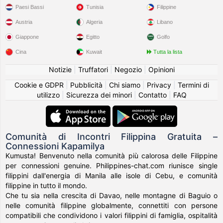
Paesi Bassi
Tunisia
Filippine
Austria
Algeria
Libano
Giappone
Egitto
Golfo
Cina
Kuwait
Tutta la lista
Notizie
|
Truffatori
|
Negozio
|
Opinioni
Cookie e GDPR
|
Pubblicità
|
Chi siamo
|
Privacy
|
Termini di
utilizzo
|
Sicurezza dei minori
|
Contatto
|
FAQ
Comunità di Incontri Filippina Gratuita –
Connessioni Kapamilya
Kumusta! Benvenuto nella comunità più calorosa delle Filippine
per connessioni genuine. Philippines-chat.com riunisce single
filippini dall'energia di Manila alle isole di Cebu, e comunità
filippine in tutto il mondo.
Che tu sia nella crescita di Davao, nelle montagne di Baguio o
nelle comunità filippine globalmente, connettiti con persone
compatibili che condividono i valori filippini di famiglia, ospitalità