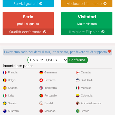
Servizi gratuiti
Moderatori in ascolto
Serio
Visitatori
profili di qualità
Molto visitato
Qualità confermata
Il migliore Filippine
Lavoriamo sodo per darti il miglior servizio, per favore sii di supporto
Incontri per paese
Francia
Germania
Canada
Belgio
Svizzera
Stati Uniti
Spagna
Inghilterra
Messico
Italia
Portogallo
Colombia
Svezia
Disabili
Animali domestici
Australia
Marocco
Brasile