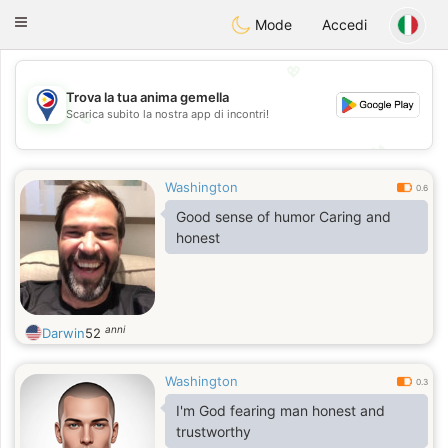
Philippines
Chat
Toggle
Mode
Accedi
navigation
💖
Trova la tua anima gemella
Scarica subito la nostra app di incontri!
💖
💕
💕
Washington
0.6
Good sense of humor Caring and
honest
anni
Darwin
52
Washington
0.3
I'm God fearing man honest and
trustworthy