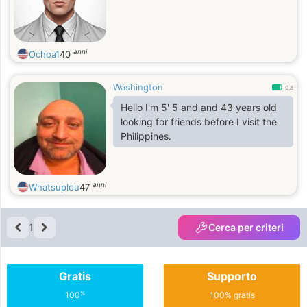
anni
Ochoa1
40
Washington
0.8
Hello I'm 5' 5 and and 43 years old
looking for friends before I visit the
Philippines.
anni
Whatsuplou
47
1
Cerca per criteri
Gratis
Supporto
%
100
100% gratis