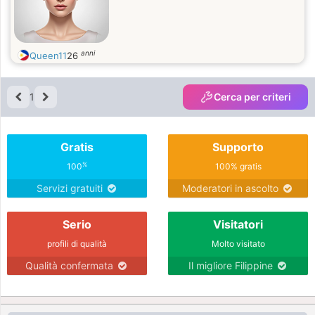
anni
Queen11
26
1
Cerca per criteri
Gratis
Supporto
%
100
100% gratis
Servizi gratuiti
Moderatori in ascolto
Serio
Visitatori
profili di qualità
Molto visitato
Qualità confermata
Il migliore Filippine