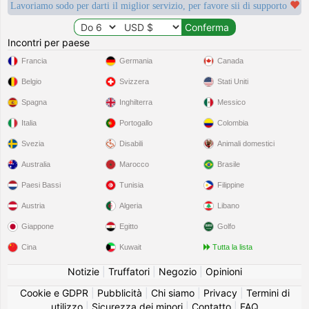
Lavoriamo sodo per darti il miglior servizio, per favore sii di supporto
Incontri per paese
Francia
Germania
Canada
Belgio
Svizzera
Stati Uniti
Spagna
Inghilterra
Messico
Italia
Portogallo
Colombia
Svezia
Disabili
Animali domestici
Australia
Marocco
Brasile
Paesi Bassi
Tunisia
Filippine
Austria
Algeria
Libano
Giappone
Egitto
Golfo
Cina
Kuwait
Tutta la lista
Notizie
|
Truffatori
|
Negozio
|
Opinioni
Cookie e GDPR
|
Pubblicità
|
Chi siamo
|
Privacy
|
Termini di
utilizzo
|
Sicurezza dei minori
|
Contatto
|
FAQ