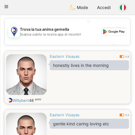
Philippines
Chat
Toggle
Mode
Accedi
navigation
💖
Trova la tua anima gemella
💖
Scarica subito la nostra app di incontri!
💕
💕
Eastern Visayas
0.4
honestly lives in the morning
anni
Willybert
48
Eastern Visayas
0.3
gentle kind caring loving etc