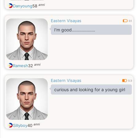
anni
Danyoung
58
Eastern Visayas
0.1
I'm good...................
anni
Ramesh
32
Eastern Visayas
0.3
curious and looking for a young girl
anni
Sillyboy
40