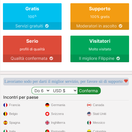
Gratis
Supporto
%
100
100% gratis
Servizi gratuiti
Moderatori in ascolto
Serio
Visitatori
profili di qualità
Molto visitato
Qualità confermata
Il migliore Filippine
Lavoriamo sodo per darti il miglior servizio, per favore sii di supporto
Incontri per paese
Francia
Germania
Canada
Belgio
Svizzera
Stati Uniti
Spagna
Inghilterra
Messico
Italia
Portogallo
Colombia