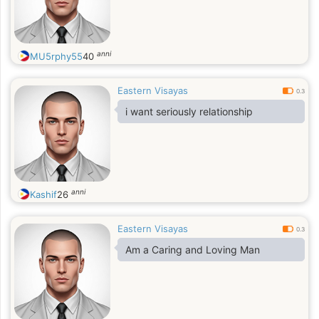
anni
MU5rphy55
40
Eastern Visayas
0.3
i want seriously relationship
anni
Kashif
26
Eastern Visayas
0.3
Am a Caring and Loving Man