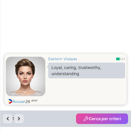
Eastern Visayas
0.7
Loyal, caring, trustworthy,
understanding
anni
Rocsan
26
1
Cerca per criteri