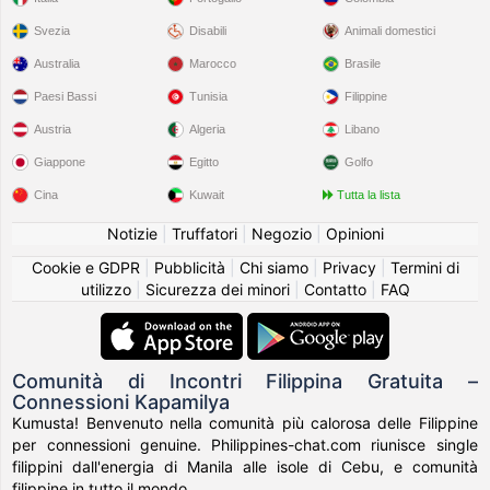
Svezia
Disabili
Animali domestici
Australia
Marocco
Brasile
Paesi Bassi
Tunisia
Filippine
Austria
Algeria
Libano
Giappone
Egitto
Golfo
Cina
Kuwait
Tutta la lista
Notizie
|
Truffatori
|
Negozio
|
Opinioni
Cookie e GDPR
|
Pubblicità
|
Chi siamo
|
Privacy
|
Termini di
utilizzo
|
Sicurezza dei minori
|
Contatto
|
FAQ
Comunità di Incontri Filippina Gratuita –
Connessioni Kapamilya
Kumusta! Benvenuto nella comunità più calorosa delle Filippine
per connessioni genuine. Philippines-chat.com riunisce single
filippini dall'energia di Manila alle isole di Cebu, e comunità
filippine in tutto il mondo.