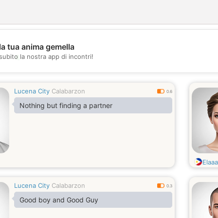
la tua anima gemella
💖
subito la nostra app di incontri!
💕
Lucena City
Calabarzon
0.6
Nothing but finding a partner
Elaa
Lucena City
Calabarzon
0.3
Good boy and Good Guy