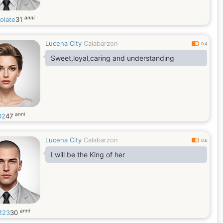
anni
olate
31
Lucena City
Calabarzon
0.4
Sweet,loyal,caring and understanding
anni
02
47
Lucena City
Calabarzon
0.6
I will be the King of her
anni
123
30