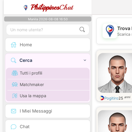
Philippines
Chat
Manila 2026-08-08 16:50
Trova 
Scarica 
Home
Cerca
Tutti i profili
Matchmaker
Usa la mappa
anni
Pogitiro
25
I Miei Messaggi
Chat