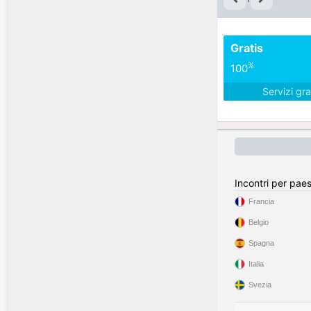
Gratis
%
100
Servizi gra
Incontri per pae
Francia
Belgio
Spagna
Italia
Svezia