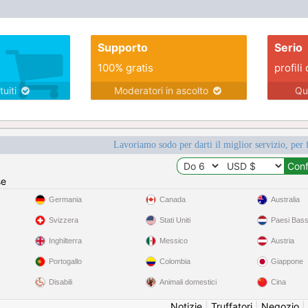
Supporto
Serio
100% gratis
profili 
tuiti
Moderatori in ascolto
Qu
Lavoriamo sodo per darti il miglior servizio, per 
se
Germania
Canada
Australia
Svizzera
Stati Uniti
Paesi Bass
Inghilterra
Messico
Austria
Portogallo
Colombia
Giappone
Disabili
Animali domestici
Cina
Notizie
|
Truffatori
|
Negozio
|