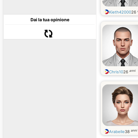
Kieth42000
26
Dai la tua opinione
anni
Chris10
26
anni
Arabelle
38