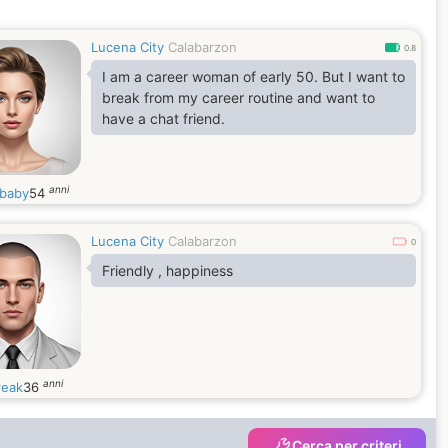
Lucena City
Calabarzon
0.8
I am a career woman of early 50. But I want to
break from my career routine and want to
have a chat friend.
anni
gbaby
54
Lucena City
Calabarzon
0
Friendly , happiness
anni
reak
36
Cerca per criteri