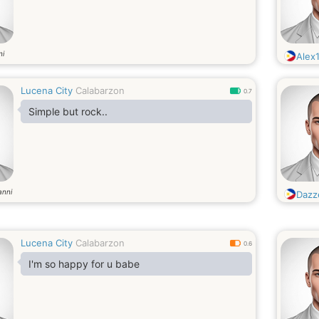
ni
Alex
Lucena City
Calabarzon
0.7
Simple but rock..
anni
Dazz
Lucena City
Calabarzon
0.6
I'm so happy for u babe