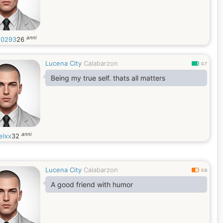
anni
10293
26
Lucena City
Calabarzon
0.7
Being my true self. thats all matters
anni
elxx
32
Lucena City
Calabarzon
0.6
A good friend with humor