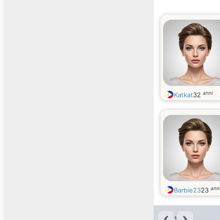
anni
Katkat
32
ann
Barbie23
23
1