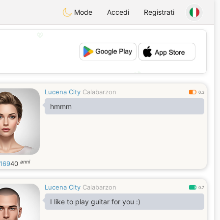
Mode
Accedi
Registrati
💖
💕
Lucena City
Calabarzon
0.3
hmmm
anni
a169
40
Lucena City
Calabarzon
0.7
I like to play guitar for you :)