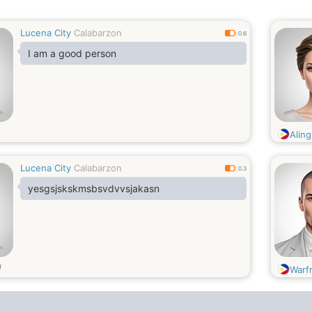
Lucena City
Calabarzon
0.6
I am a good person
Alin
Lucena City
Calabarzon
0.3
yesgsjskskmsbsvdvvsjakasn
i
Warf