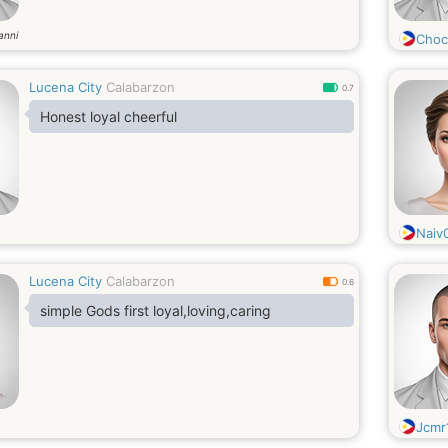
anni
Choc
Lucena City
Calabarzon
0.7
Honest loyal cheerful
Naiv
Lucena City
Calabarzon
0.6
simple Gods first loyal,loving,caring
Jcmr