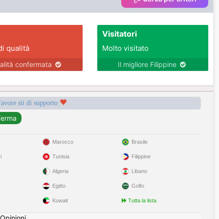
Visitatori
di qualità
Molto visitato
alità confermata
Il migliore Filippine
favore sii di supporto
Marocco
Brasile
i
Tunisia
Filippine
Algeria
Libano
Egitto
Golfo
Kuwait
Tutta la lista
Opinioni