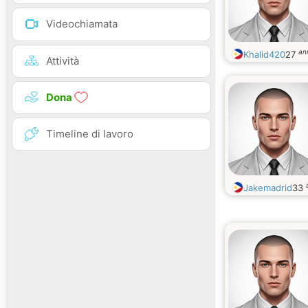
Videochiamata
an
Khalid420
27
Attività
Dona
Timeline di lavoro
Jakemadrid
33