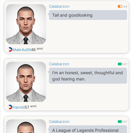
Calabarzon
0.3
Tall and goodlooking
anni
Male4u69
46
Calabarzon
0.7
I'm an honest, sweet, thoughtful and
god fearing man.
anni
Harold
57
Calabarzon
0.7
A League of Legends Professional