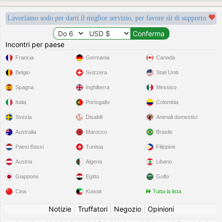
Lavoriamo sodo per darti il miglior servizio, per favore sii di supporto
Incontri per paese
Francia
Germania
Canada
Belgio
Svizzera
Stati Uniti
Spagna
Inghilterra
Messico
Italia
Portogallo
Colombia
Svezia
Disabili
Animali domestici
Australia
Marocco
Brasile
Paesi Bassi
Tunisia
Filippine
Austria
Algeria
Libano
Giappone
Egitto
Golfo
Cina
Kuwait
Tutta la lista
Notizie
|
Truffatori
|
Negozio
|
Opinioni