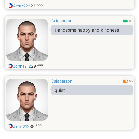
anni
Artur222
23
Calabarzon
0.7
Handsome happy and kindness
anni
John1212
29
Calabarzon
0.3
quiet
anni
Jlen1212
39