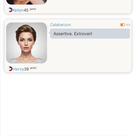
anni
Kellyn
45
Calabarzon
0.3
Assertive. Extrovert
anni
Hersy
39