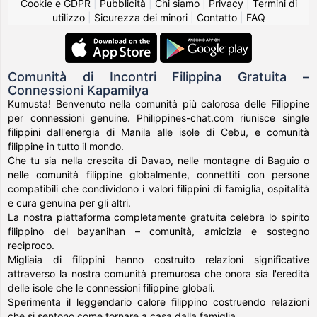
Cookie e GDPR
|
Pubblicità
|
Chi siamo
|
Privacy
|
Termini di
utilizzo
|
Sicurezza dei minori
|
Contatto
|
FAQ
Comunità di Incontri Filippina Gratuita –
Connessioni Kapamilya
Kumusta! Benvenuto nella comunità più calorosa delle Filippine
per connessioni genuine. Philippines-chat.com riunisce single
filippini dall'energia di Manila alle isole di Cebu, e comunità
filippine in tutto il mondo.
Che tu sia nella crescita di Davao, nelle montagne di Baguio o
nelle comunità filippine globalmente, connettiti con persone
compatibili che condividono i valori filippini di famiglia, ospitalità
e cura genuina per gli altri.
La nostra piattaforma completamente gratuita celebra lo spirito
filippino del bayanihan – comunità, amicizia e sostegno
reciproco.
Migliaia di filippini hanno costruito relazioni significative
attraverso la nostra comunità premurosa che onora sia l'eredità
delle isole che le connessioni filippine globali.
Sperimenta il leggendario calore filippino costruendo relazioni
che si sentono come tornare a casa dalla famiglia.