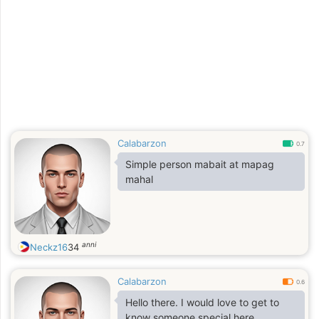
Calabarzon
0.7
Simple person mabait at mapag
mahal
anni
Neckz16
34
Calabarzon
0.6
Hello there. I would love to get to
know someone special here.