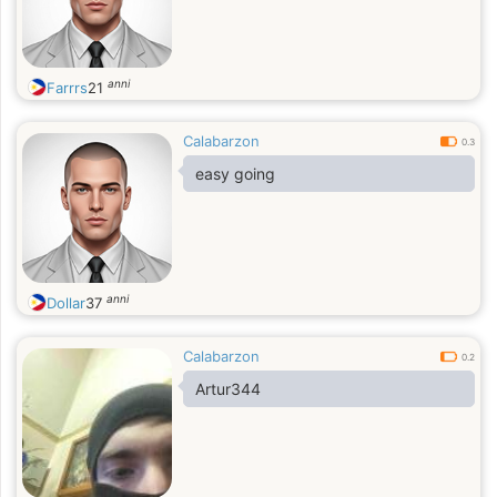
anni
Farrrs
21
Calabarzon
0.3
easy going
anni
Dollar
37
Calabarzon
0.2
Artur344