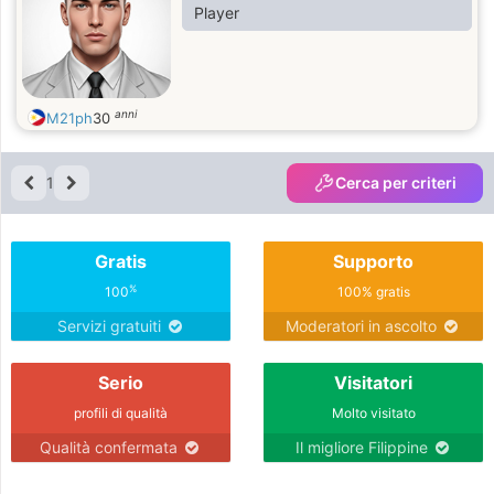
Player
anni
M21ph
30
1
Cerca per criteri
Gratis
Supporto
%
100
100% gratis
Servizi gratuiti
Moderatori in ascolto
Serio
Visitatori
profili di qualità
Molto visitato
Qualità confermata
Il migliore Filippine