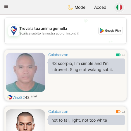
Philippines
Chat
Toggle
Mode
Accedi
navigation
💖
Trova la tua anima gemella
💖
Scarica subito la nostra app di incontri!
💕
💕
Calabarzon
0.8
43 scorpio, I'm simple and I'm
introvert. Single at walang sabit.
anni
Vinz82
43
Calabarzon
0.6
not to tall, light, not too white