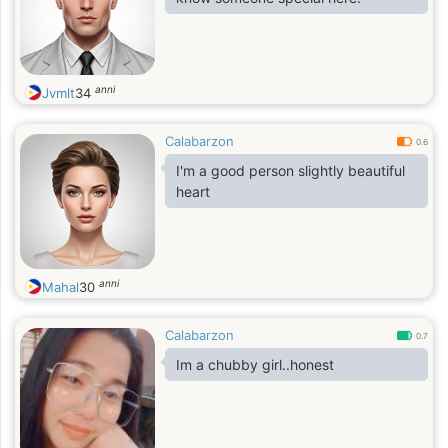
anni
Jvmlt
34
Calabarzon
0.6
I'm a good person slightly beautiful
heart
anni
Mahal
30
Calabarzon
0.7
Im a chubby girl..honest