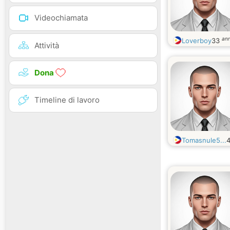
Videochiamata
ann
Loverboy
33
Attività
Dona
Timeline di lavoro
Tomasnule5...