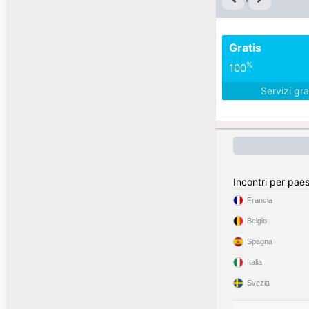
Gratis
%
100
Servizi gra
Incontri per pae
Francia
Belgio
Spagna
Italia
Svezia