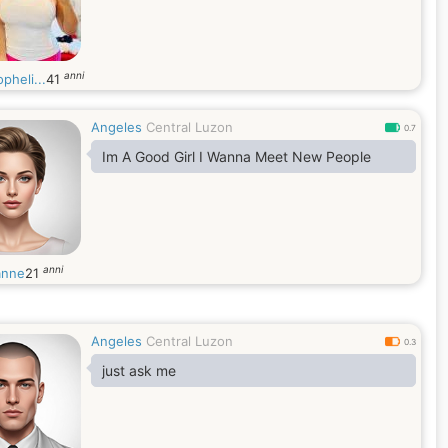
anni
pheli...
41
Angeles
Central Luzon
0.7
Im A Good Girl I Wanna Meet New People
anni
anne
21
Angeles
Central Luzon
0.3
just ask me