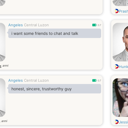
Pras
Angeles
Central Luzon
0.7
i want some friends to chat and talk
anni
4
Hunk
Angeles
Central Luzon
0.7
honest, sincere, trustworthy guy
anni
0
Jess