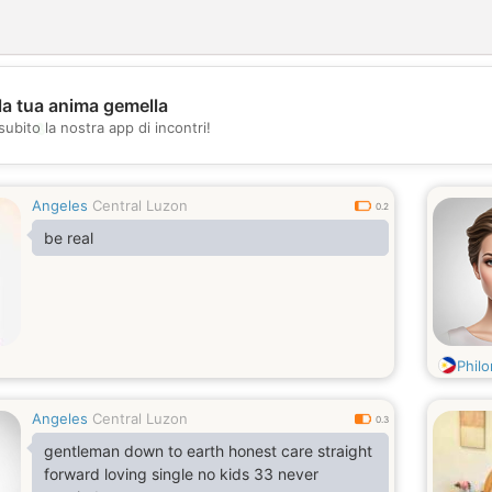
la tua anima gemella
💖
subito la nostra app di incontri!
💕
Angeles
Central Luzon
0.2
be real
Phil
Angeles
Central Luzon
0.3
gentleman down to earth honest care straight
forward loving single no kids 33 never