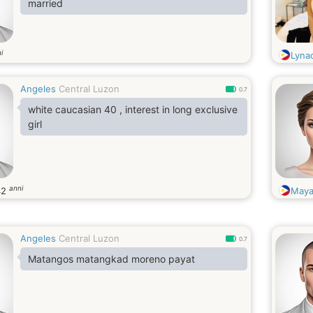
married
i
Lynao
Angeles
Central Luzon
0.7
white caucasian 40 , interest in long exclusive
girl
anni
42
May
Angeles
Central Luzon
0.7
Matangos matangkad moreno payat