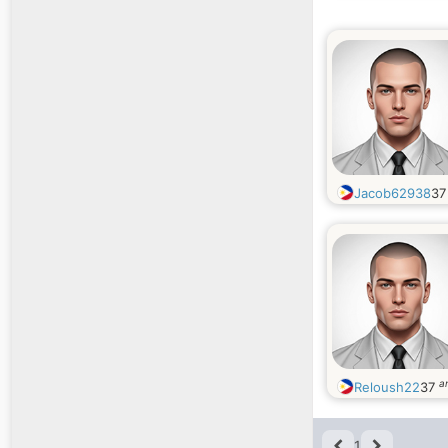
Jacob62938
3
a
Reloush22
37
1