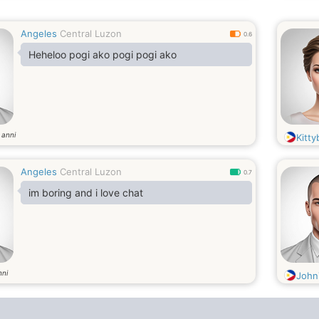
Angeles
Central Luzon
0.6
Heheloo pogi ako pogi pogi ako
anni
7
Kitty
Angeles
Central Luzon
0.7
im boring and i love chat
nni
John