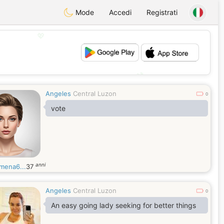
Mode
Accedi
Registrati
💖
💕
Angeles
Central Luzon
0
vote
anni
omena6...
37
Angeles
Central Luzon
0
An easy going lady seeking for better things