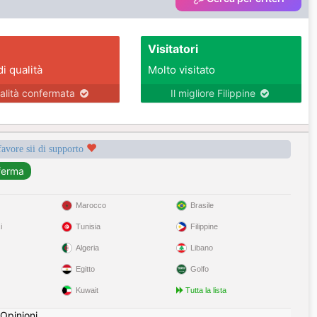
Visitatori
di qualità
Molto visitato
alità confermata
Il migliore Filippine
favore sii di supporto
Marocco
Brasile
i
Tunisia
Filippine
Algeria
Libano
Egitto
Golfo
Kuwait
Tutta la lista
Opinioni