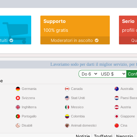
Supporto
Serio
100% gratis
profili 
tuiti
Moderatori in ascolto
Qu
Lavoriamo sodo per darti il miglior servizio, per 
se
Germania
Canada
Australia
Svizzera
Stati Uniti
Paesi Bass
Inghilterra
Messico
Austria
Portogallo
Colombia
Giappone
Disabili
Animali domestici
Cina
Notizie
|
Truffatori
|
Negozio
|