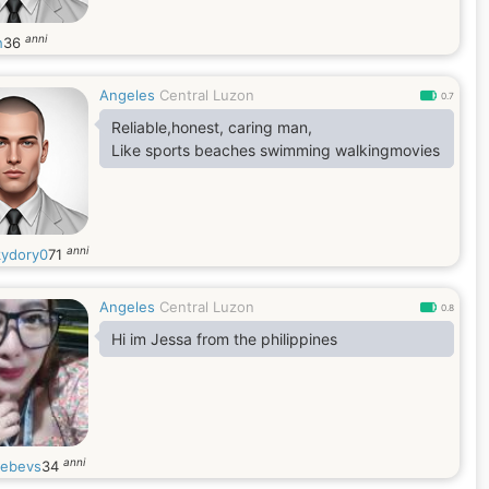
anni
h
36
Angeles
Central Luzon
0.7
Reliable,honest, caring man,
Like sports beaches swimming walkingmovies
anni
ydory0
71
Angeles
Central Luzon
0.8
Hi im Jessa from the philippines
anni
iebevs
34