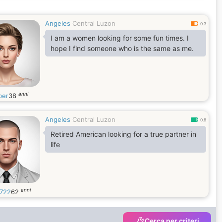
Angeles
Central Luzon
0.3
I am a women looking for some fun times. I
hope I find someone who is the same as me.
anni
ber
38
Angeles
Central Luzon
0.8
Retired American looking for a true partner in
life
anni
722
62
Cerca per criteri