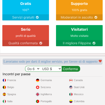
Gratis
Supporto
%
100
100% gratis
Servizi gratuiti
Moderatori in ascolto
Serio
Visitatori
profili di qualità
Molto visitato
Qualità confermata
Il migliore Filippine
Lavoriamo sodo per darti il miglior servizio, per favore sii di supporto
Incontri per paese
Francia
Germania
Canada
Belgio
Svizzera
Stati Uniti
Spagna
Inghilterra
Messico
Italia
Portogallo
Colombia