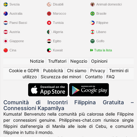
Svezia
Disabili
Animali domestici
Australia
Marocco
Brasile
Paesi Bassi
Tunisia
Filippine
Austria
Algeria
Libano
Giappone
Egitto
Golfo
Cina
Kuwait
Tutta la lista
Notizie
|
Truffatori
|
Negozio
|
Opinioni
Cookie e GDPR
|
Pubblicità
|
Chi siamo
|
Privacy
|
Termini di
utilizzo
|
Sicurezza dei minori
|
Contatto
|
FAQ
Comunità di Incontri Filippina Gratuita –
Connessioni Kapamilya
Kumusta! Benvenuto nella comunità più calorosa delle Filippine
per connessioni genuine. Philippines-chat.com riunisce single
filippini dall'energia di Manila alle isole di Cebu, e comunità
filippine in tutto il mondo.