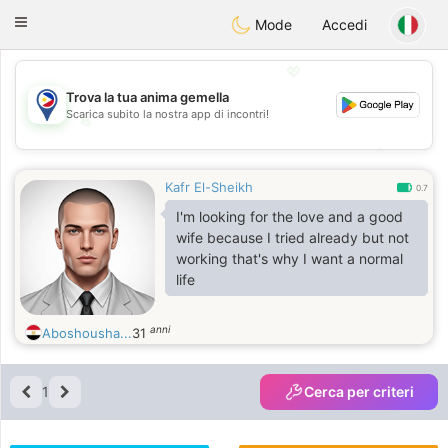
Philippines
Chat
Toggle
Mode
Accedi
navigation
💖
Trova la tua anima gemella
Scarica subito la nostra app di incontri!
💖
💕
💕
Kafr El-Sheikh
0.7
I'm looking for the love and a good
wife because I tried already but not
working that's why I want a normal
life
anni
Aboshousha...
31
1
Cerca per criteri