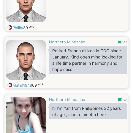
ans
Phillip
39
Northern Mindanao
0.8
Retired French citizen in CDO since
January. Kind open mind looking for
a life time partner in harmony and
happiness
ans
Mataf1948
69
Northern Mindanao
0.7
hi I'm Yan from Philippines 32 years
of age , nice to meet u here