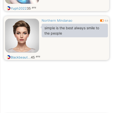
ans
Yuph2022
35
Northern Mindanao
0.3
simple is the best always smile to
the people
ans
Blackbeaut...
45