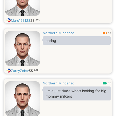
ans
Marc123123
28
Northern Mindanao
0.3
carlng
ans
ZurcyZelev
55
Northern Mindanao
0.7
I'm a just dude who's looking for big
mommy milkers