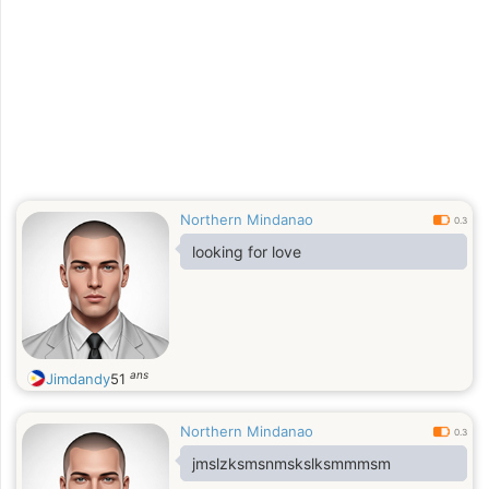
Northern Mindanao
0.3
looking for love
ans
Jimdandy
51
Northern Mindanao
0.3
jmslzksmsnmskslksmmmsm