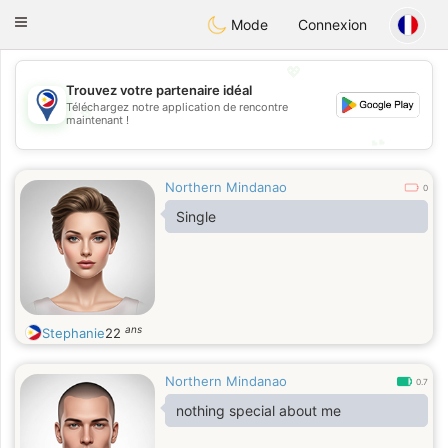
Philippines
Chat
Toggle
Mode
Connexion
navigation
💖
Trouvez votre partenaire idéal
💖
Téléchargez notre application de rencontre
maintenant !
💕
💕
Northern Mindanao
0
Single
ans
Stephanie
22
Northern Mindanao
0.7
nothing special about me