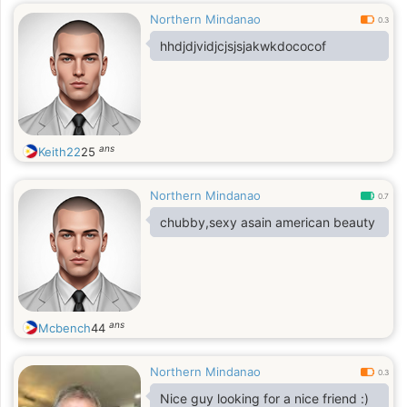
Northern Mindanao
0.3
hhdjdjvidjcjsjsjakwkdococof
ans
Keith22
25
Northern Mindanao
0.7
chubby,sexy asain american beauty
ans
Mcbench
44
Northern Mindanao
0.3
Nice guy looking for a nice friend :)