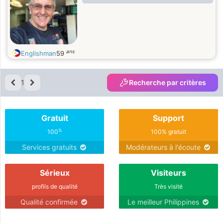
ans
Englishman
59
1
Recherche par critères
Gratuit
Support
%
100
100% gratuit
Services gratuits
Modérateurs à l'écoute
Sérieux
Visiteurs
profils de qualité
Très visité
Qualité confirmée
Le meilleur Philippines