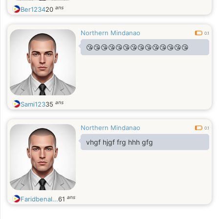
ans
Ber1234
20
Northern Mindanao
0.1
😘😘😘😘😘😘😘😘😘😘😘😘😘😘
ans
Sami123
35
Northern Mindanao
0.1
vhgf hjgf frg hhh gfg
ans
Faridbenal...
61