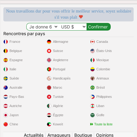
Nous travaillons dur pour vous offrir le meilleur service, soyez solidaire
s'il vous plaît
Rencontres par pays
France
Allemagne
Canada
Belgique
Suisse
États-Unis
Espagne
Angleterre
Mexique
Italie
Portugal
Colombie
Suède
Handicapés
Animaux
Australie
Maroc
Brésil
Pays-Bas
Tunisie
Philippines
Autriche
Algérie
Liban
Japon
Égypte
Golfe
Chine
Koweït
Toute la liste
Actualités
|
Arnaqueurs
|
Boutique
|
Opinions