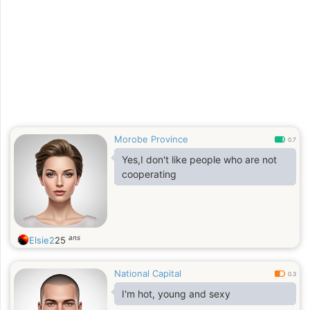
Morobe Province
0.7
Yes,I don't like people who are not
cooperating
ans
Elsie2
25
National Capital
0.3
I'm hot, young and sexy