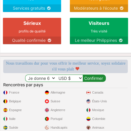
Services gratuits
Modérateurs à l'écoute
Sérieux
Visiteurs
profils de qualité
Très visité
Qualité confirmée
Le meilleur Philippines
Nous travaillons dur pour vous offrir le meilleur service, soyez solidaire
s'il vous plaît
Rencontres par pays
France
Allemagne
Canada
Belgique
Suisse
États-Unis
Espagne
Angleterre
Mexique
Italie
Portugal
Colombie
Suède
Handicapés
Animaux