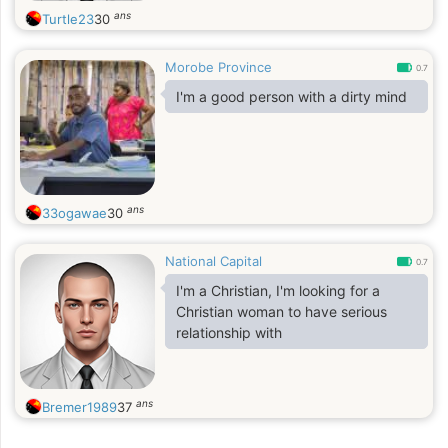
ans
Turtle23
30
Morobe Province
0.7
I'm a good person with a dirty mind
ans
33ogawae
30
National Capital
0.7
I'm a Christian, I'm looking for a
Christian woman to have serious
relationship with
ans
Bremer1989
37