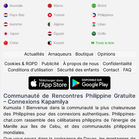
Australie
Maroc
Brésil
Pays-Bas
Tunisie
Philippines
Autriche
Algérie
Liban
Japon
Égypte
Golfe
Chine
Koweït
Toute la liste
Actualités
|
Arnaqueurs
|
Boutique
|
Opinions
Cookies & RGPD
|
Publicité
|
À propos de nous
|
Confidentialité
|
Conditions d'utilisation
|
Sécurité des enfants
|
Contact
|
FAQ
Communauté de Rencontres Philippine Gratuite
– Connexions Kapamilya
Kumusta ! Bienvenue dans la communauté la plus chaleureuse
des Philippines pour des connexions authentiques. Philippines-
chat.com rassemble des célibataires philippins de l'énergie de
Manille aux îles de Cebu, et des communautés philippines
mondiales.
Que vous soyez dans la croissance de Davao, les montagnes de