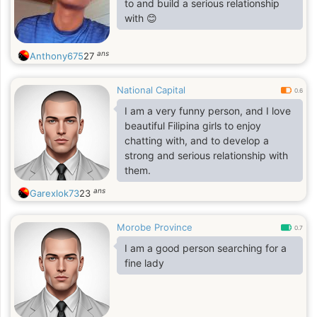
to and build a serious relationship
with 😊
ans
Anthony675
27
National Capital
0.6
I am a very funny person, and I love
beautiful Filipina girls to enjoy
chatting with, and to develop a
strong and serious relationship with
them.
ans
Garexlok73
23
Morobe Province
0.7
I am a good person searching for a
fine lady