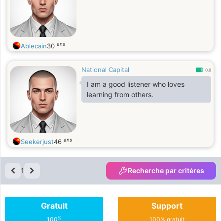
ans
Ablecain
30
National Capital
0.8
I am a good listener who loves
learning from others.
ans
Seekerjust
46
1
Recherche par critères
Gratuit
Support
%
100
100% gratuit