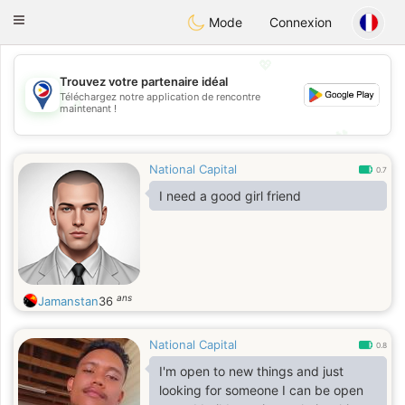
Philippines
Chat
Toggle
Mode
Connexion
navigation
💖
Trouvez votre partenaire idéal
Téléchargez notre application de rencontre
💖
maintenant !
💕
💕
National Capital
0.7
I need a good girl friend
ans
Jamanstan
36
National Capital
0.8
I'm open to new things and just
looking for someone I can be open