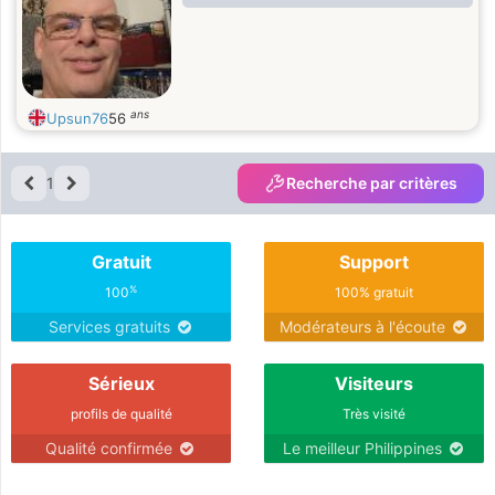
ans
Upsun76
56
1
Recherche par critères
Gratuit
Support
%
100
100% gratuit
Services gratuits
Modérateurs à l'écoute
Sérieux
Visiteurs
profils de qualité
Très visité
Qualité confirmée
Le meilleur Philippines