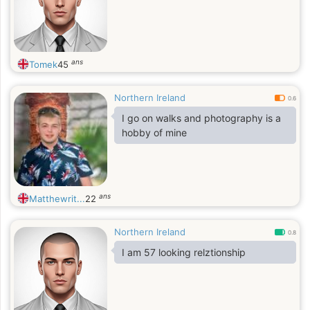
ans
Tomek
45
Northern Ireland
0.6
I go on walks and photography is a
hobby of mine
ans
Matthewrit...
22
Northern Ireland
0.8
I am 57 looking relztionship