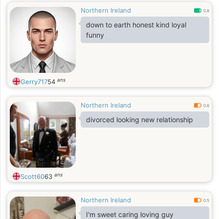
Northern Ireland
0.8
down to earth honest kind loyal
funny
ans
Gerry717
54
Northern Ireland
0.6
divorced looking new relationship
ans
Scott60
63
Northern Ireland
0.5
I'm sweet caring loving guy