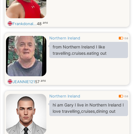
ans
Frankdonal...
48
Northern Ireland
0.6
from Northern Ireland I like
travelling.cruises.eating out
ans
JEANNIE121
57
Northern Ireland
0.6
hi am Gary I live in Northern Ireland I
love travelling,cruises,dining out