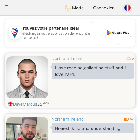
Philippines
Chat
Toggle
Mode
Connexion
navigation
💖
Trouvez votre partenaire idéal
💖
Téléchargez notre application de rencontre
maintenant !
💕
💕
Northern Ireland
0
I love reading,collecting stuff and i
love hard.
ans
DaveMarcus
35
Northern Ireland
0.4
Honest, kind and understanding