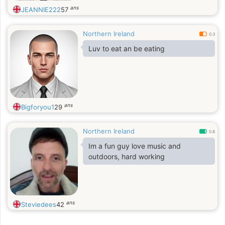
ans
JEANNIE222
57
Northern Ireland
0.3
Luv to eat an be eating
ans
Bigforyou1
29
Northern Ireland
0.8
Im a fun guy love music and
outdoors, hard working
ans
Steviedees
42