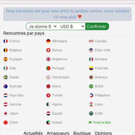
Nous travaillons dur pour vous offrir le meilleur service, soyez solidaire
s'il vous plaît
Rencontres par pays
France
Allemagne
Canada
Belgique
Suisse
États-Unis
Espagne
Angleterre
Mexique
Italie
Portugal
Colombie
Suède
Handicapés
Animaux
Australie
Maroc
Brésil
Pays-Bas
Tunisie
Philippines
Autriche
Algérie
Liban
Japon
Égypte
Golfe
Chine
Koweït
Toute la liste
Actualités
|
Arnaqueurs
|
Boutique
|
Opinions