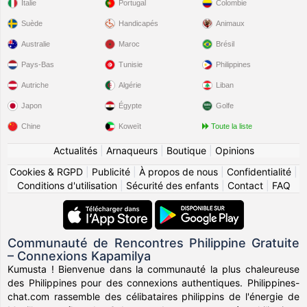
Italie
Portugal
Colombie
Suède
Handicapés
Animaux
Australie
Maroc
Brésil
Pays-Bas
Tunisie
Philippines
Autriche
Algérie
Liban
Japon
Égypte
Golfe
Chine
Koweït
Toute la liste
Actualités
|
Arnaqueurs
|
Boutique
|
Opinions
Cookies & RGPD
|
Publicité
|
À propos de nous
|
Confidentialité
|
Conditions d'utilisation
|
Sécurité des enfants
|
Contact
|
FAQ
Communauté de Rencontres Philippine Gratuite
– Connexions Kapamilya
Kumusta ! Bienvenue dans la communauté la plus chaleureuse
des Philippines pour des connexions authentiques. Philippines-
chat.com rassemble des célibataires philippins de l'énergie de