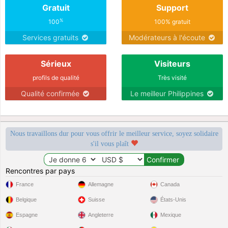
Gratuit
Support
%
100
100% gratuit
Services gratuits
Modérateurs à l'écoute
Sérieux
Visiteurs
profils de qualité
Très visité
Qualité confirmée
Le meilleur Philippines
Nous travaillons dur pour vous offrir le meilleur service, soyez solidaire
s'il vous plaît
Rencontres par pays
France
Allemagne
Canada
Belgique
Suisse
États-Unis
Espagne
Angleterre
Mexique