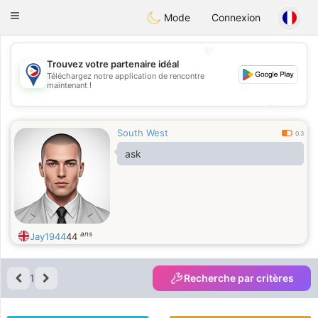
Philippines
Chat
Toggle
Mode
Connexion
navigation
💖
Trouvez votre partenaire idéal
Téléchargez notre application de rencontre
💖
maintenant !
💕
💕
South West
0.3
ask
ans
Jay1944
44
1
Recherche par critères