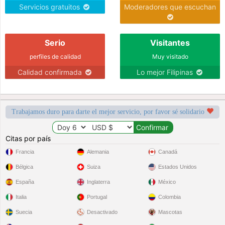
Servicios gratuitos
Moderadores que escuchan
Serio
Visitantes
perfiles de calidad
Muy visitado
Calidad confirmada
Lo mejor Filipinas
Trabajamos duro para darte el mejor servicio, por favor sé solidario
Citas por país
Francia
Alemania
Canadá
Bélgica
Suiza
Estados Unidos
España
Inglaterra
México
Italia
Portugal
Colombia
Suecia
Desactivado
Mascotas