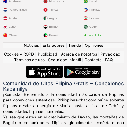
Australia
Marruecos
Brasil
Países Bajos
Túnez
Filipinas
Austria
Argelia
Líbano
Japón
Egipto
Golfo
China
Kuwait
Toda la lista
Noticias
|
Estafadores
|
Tienda
|
Opiniones
Cookies y RGPD
|
Publicidad
|
Acerca de nosotros
|
Privacidad
|
Términos de uso
|
Seguridad infantil
|
Contacto
|
FAQ
Comunidad de Citas Filipina Gratis – Conexiones
Kapamilya
¡Kumusta! Bienvenido a la comunidad más cálida de Filipinas
para conexiones auténticas. Philippines-chat.com reúne solteros
filipinos desde la energía de Manila hasta las islas de Cebú, y
comunidades filipinas mundiales.
Ya sea que estés en el crecimiento de Davao, las montañas de
Baguio o comunidades filipinas globalmente, conéctate con