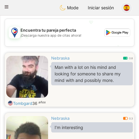
Philippines
Chat
Toggle
Mode
Iniciar sesión
navigation
💖
Encuentra tu pareja perfecta
¡Descarga nuestra app de citas ahora!
💖
💕
💕
Nebraska
0.8
Man with a lot on his mind and
looking for someone to share my
mind with and possibly more.
años
Tombgard
36
Nebraska
0.3
I’m interesting