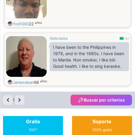
años
Yod1000
22
Nebraska
0.7
I have been to the Philippines in
1979, and in the 1980s. I have been
to Manila. Non smoker, I like biir.
Good health. I like to sing karaoke.
años
Jamesdean
68
1
Buscar por criterios
Gratis
Soporte
%
100
100% gratis