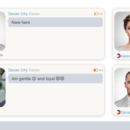
Davao City
Davao
0.1
New here
os
Kare
Davao City
Davao
0.4
Am gentle 😊 and loyal 😻😻
Dani