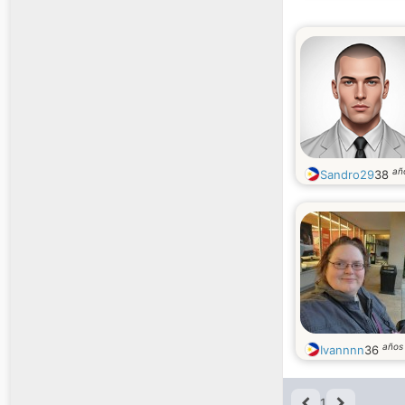
añ
Sandro29
38
años
Ivannnn
36
1