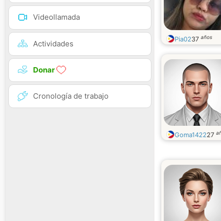
Videollamada
años
Pia02
37
Actividades
Donar
Cronología de trabajo
a
Goma1422
27