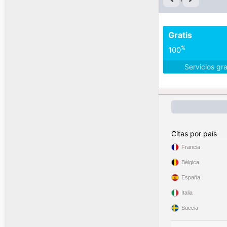
Gratis
%
100
Servicios gr
Citas por país
Francia
Bélgica
España
Italia
Suecia