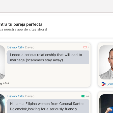
tra tu pareja perfecta
💖
ga nuestra app de citas ahora!
💕
Davao City
Davao
0
I need a serious relationship that will lead to
marriage (scammers stay away)
años
69
Ojom
Davao City
Davao
0.8
Hi I am a Filipina women from General Santos-
Polomolok,looking for a seriously friendly