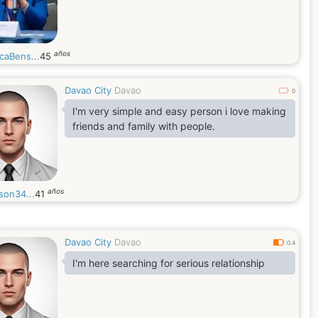
años
caBens...
45
Davao City
Davao
0
I'm very simple and easy person i love making
friends and family with people.
años
son34...
41
Davao City
Davao
0.4
I'm here searching for serious relationship