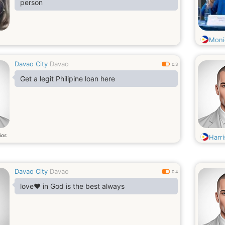
person
Moni
Davao City
Davao
0.3
Get a legit Philipine loan here
ños
Harri
Davao City
Davao
0.4
love❤️ in God is the best always