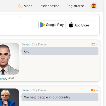
Mode
Iniciar sesión
Registrarse
💖
💕
Davao City
Davao
0.1
Ojo
años
aff
27
Davao City
Davao
0.4
We help people in our country