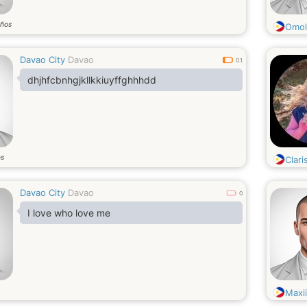
ños
Omol
Davao City
Davao
0.1
dhjhfcbnhgjkllkkiuyffghhhdd
os
Clari
Davao City
Davao
0
I love who love me
Maxi