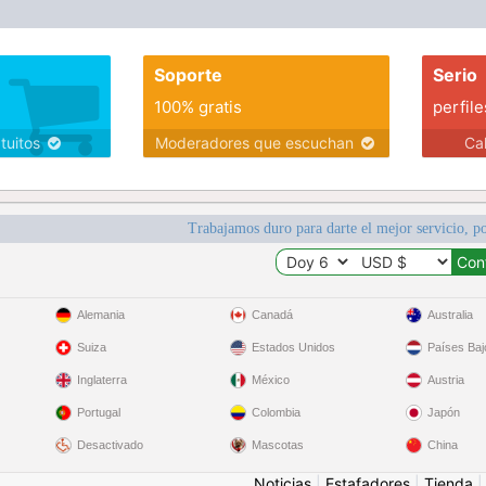
Soporte
Serio
100% gratis
perfile
atuitos
Moderadores que escuchan
Ca
Trabajamos duro para darte el mejor servicio, po
Alemania
Canadá
Australia
Suiza
Estados Unidos
Países Baj
Inglaterra
México
Austria
Portugal
Colombia
Japón
Desactivado
Mascotas
China
Noticias
|
Estafadores
|
Tienda