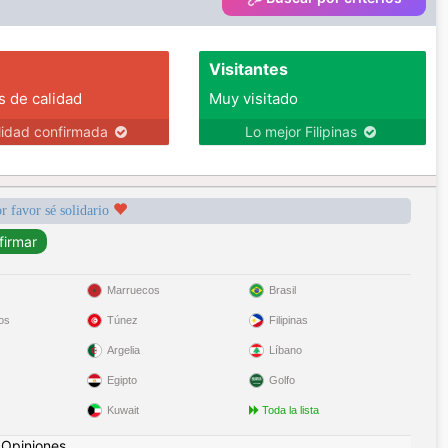
Visitantes
s de calidad
Muy visitado
lidad confirmada
Lo mejor Filipinas
r favor sé solidario
Marruecos
Brasil
os
Túnez
Filipinas
Argelia
Líbano
Egipto
Golfo
Kuwait
Toda la lista
|
Opiniones