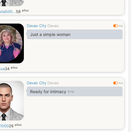
años
ola500...
58
Davao City
Davao
0.4
Just a simple woman
años
ssa
34
Davao City
Davao
0.3
Ready for intimacy ✨✨
años
i1000
26