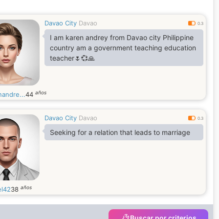
Davao City
Davao
0.3
I am karen andrey from Davao city Philippine
country am a government teaching education
teacher🌷💞🙏
años
nandre...
44
Davao City
Davao
0.3
Seeking for a relation that leads to marriage
años
el42
38
Buscar por criterios