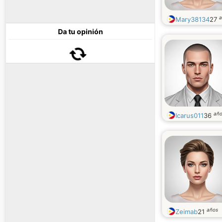
a
Mary38134
27
Da tu opinión
añ
Icarus011
36
años
Zeimab
21