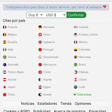
Trabajamos duro para darte el mejor servicio, por favor sé solidario
Citas por país
Francia
Alemania
Canadá
Bélgica
Suiza
Estados Unidos
España
Inglaterra
México
Italia
Portugal
Colombia
Suecia
Desactivado
Mascotas
Australia
Marruecos
Brasil
Países Bajos
Túnez
Filipinas
Austria
Argelia
Líbano
Japón
Egipto
Golfo
China
Kuwait
Toda la lista
Noticias
|
Estafadores
|
Tienda
|
Opiniones
Cookies y RGPD
|
Publicidad
|
Acerca de nosotros
|
Privacidad
|