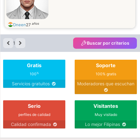
años
Dneen
27
1
Buscar por criterios
Gratis
Soporte
%
100
100% gratis
Servicios gratuitos
Moderadores que escuchan
Serio
Visitantes
perfiles de calidad
Muy visitado
Calidad confirmada
Lo mejor Filipinas