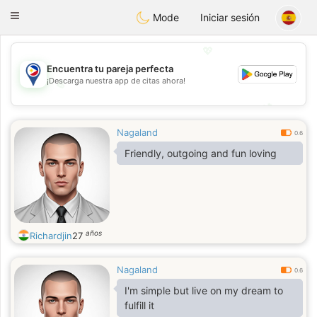
Philippines
Chat
Toggle
Mode
Iniciar sesión
navigation
💖
Encuentra tu pareja perfecta
¡Descarga nuestra app de citas ahora!
💖
💕
💕
Nagaland
0.6
Friendly, outgoing and fun loving
años
Richardjin
27
Nagaland
0.6
I'm simple but live on my dream to
fulfill it