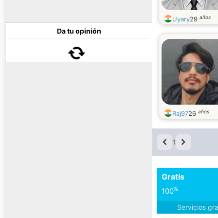
años
Uyary
29
Da tu opinión
años
Raj97
26
1
Gratis
%
100
Servicios gr