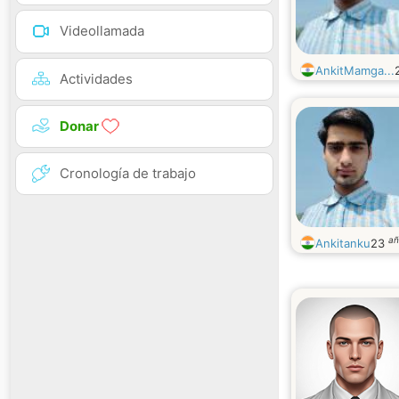
Videollamada
AnkitMamga...
Actividades
Donar
Cronología de trabajo
añ
Ankitanku
23