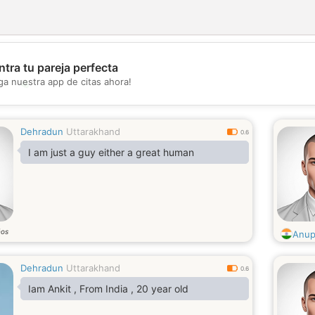
tra tu pareja perfecta
💖
ga nuestra app de citas ahora!
💕
Dehradun
Uttarakhand
0.6
I am just a guy either a great human
ños
Anu
Dehradun
Uttarakhand
0.6
Iam Ankit , From India , 20 year old