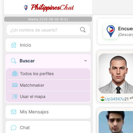
Philippines
Chat
Manila 2026-08-06 16:52
Encuen
¡Descar
Inicio
Buscar
Todos los perfiles
Matchmaker
Usar el mapa
a
Up34567u
21
Mis Mensajes
Chat