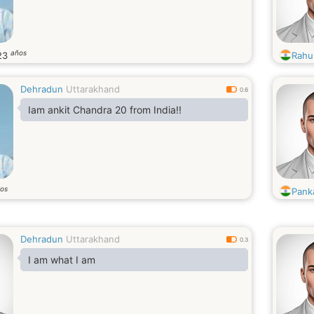
años
23
Rahul
Dehradun
Uttarakhand
0.6
Iam ankit Chandra 20 from India!!
os
Pank
Dehradun
Uttarakhand
0.3
I am what I am