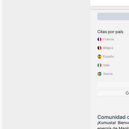
Citas por país
Francia
Bélgica
España
Italia
Suecia
C
Comunidad de
¡Kumusta! Bienve
energía de Manil