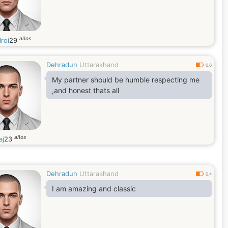
años
roi
29
Dehradun
Uttarakhand
0.6
My partner should be humble respecting me
,and honest thats all
años
aj
23
Dehradun
Uttarakhand
0.4
I am amazing and classic