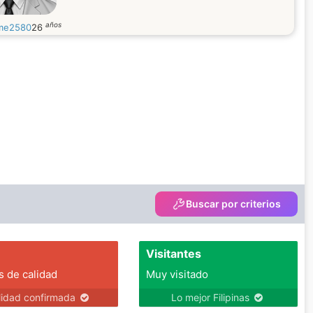
años
me2580
26
Buscar por criterios
Visitantes
s de calidad
Muy visitado
lidad confirmada
Lo mejor Filipinas