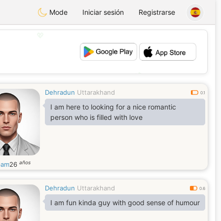
Mode
Iniciar sesión
Registrarse
💖
💕
Dehradun
Uttarakhand
0.1
I am here to looking for a nice romantic
person who is filled with love
años
pam
26
Dehradun
Uttarakhand
0.6
I am fun kinda guy with good sense of humour