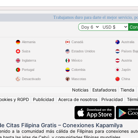
Trabajamos duro para darte el mejor servicio, po
Alemania
Canadá
Australia
Suiza
Estados Unidos
Países Baj
Inglaterra
México
Austria
Portugal
Colombia
Japón
Desactivado
Mascotas
China
Noticias
|
Estafadores
|
Tienda
ookies y RGPD
|
Publicidad
|
Acerca de nosotros
|
Privacidad
|
Térmi
 Citas Filipina Gratis – Conexiones Kapamilya
nido a la comunidad más cálida de Filipinas para conexiones autén
a hasta las islas de Cebú, y comunidades filipinas mundiales.