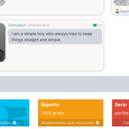
Sam
Dehradun
Uttarakhand
0.7
I am a simple boy who always tries to keep
things straight and simple.
Soporte
Serio
100% gratis
perfile
atuitos
Moderadores que escuchan
Ca