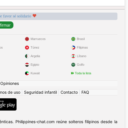
r favor sé solidario
Marruecos
Brasil
os
Túnez
Filipinas
Argelia
Líbano
Egipto
Golfo
Kuwait
Toda la lista
|
Opiniones
nos de uso
|
Seguridad infantil
|
Contacto
|
FAQ
ticas. Philippines-chat.com reúne solteros filipinos desde la