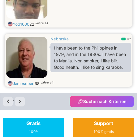
Jahre alt
Yod1000
22
Nebraska
0.7
I have been to the Philippines in
1979, and in the 1980s. I have been
to Manila. Non smoker, I like biir.
Good health. I like to sing karaoke.
Jahre alt
Jamesdean
68
1
Suche nach Kriterien
Gratis
Support
%
100
100% gratis