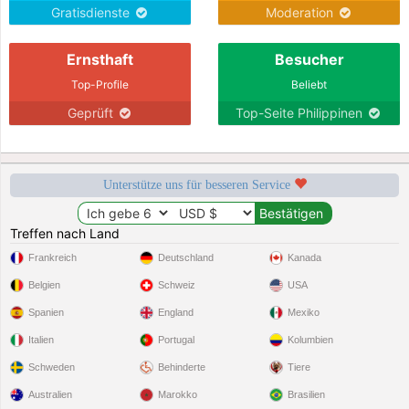
Gratisdienste
Moderation
Ernsthaft
Besucher
Top-Profile
Beliebt
Geprüft
Top-Seite Philippinen
Unterstütze uns für besseren Service
Treffen nach Land
Frankreich
Deutschland
Kanada
Belgien
Schweiz
USA
Spanien
England
Mexiko
Italien
Portugal
Kolumbien
Schweden
Behinderte
Tiere
Australien
Marokko
Brasilien