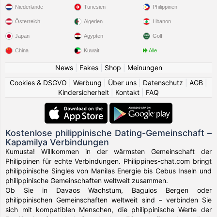
Niederlande
Tunesien
Philippinen
Österreich
Algerien
Libanon
Japan
Ägypten
Golf
China
Kuwait
Alle
News
|
Fakes
|
Shop
|
Meinungen
Cookies & DSGVO
|
Werbung
|
Über uns
|
Datenschutz
|
AGB
|
Kindersicherheit
|
Kontakt
|
FAQ
Kostenlose philippinische Dating-Gemeinschaft –
Kapamilya Verbindungen
Kumusta! Willkommen in der wärmsten Gemeinschaft der
Philippinen für echte Verbindungen. Philippines-chat.com bringt
philippinische Singles von Manilas Energie bis Cebus Inseln und
philippinische Gemeinschaften weltweit zusammen.
Ob Sie in Davaos Wachstum, Baguios Bergen oder
philippinischen Gemeinschaften weltweit sind – verbinden Sie
sich mit kompatiblen Menschen, die philippinische Werte der