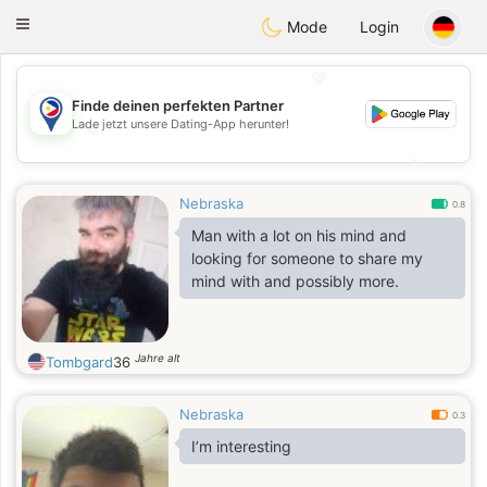
Philippines
Chat
Toggle
Mode
Login
navigation
💖
Finde deinen perfekten Partner
Lade jetzt unsere Dating-App herunter!
💖
💕
💕
Nebraska
0.8
Man with a lot on his mind and
looking for someone to share my
mind with and possibly more.
Jahre alt
Tombgard
36
Nebraska
0.3
I’m interesting