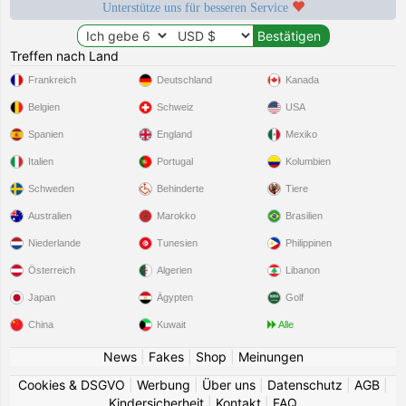
Unterstütze uns für besseren Service
Treffen nach Land
Frankreich
Deutschland
Kanada
Belgien
Schweiz
USA
Spanien
England
Mexiko
Italien
Portugal
Kolumbien
Schweden
Behinderte
Tiere
Australien
Marokko
Brasilien
Niederlande
Tunesien
Philippinen
Österreich
Algerien
Libanon
Japan
Ägypten
Golf
China
Kuwait
Alle
News
|
Fakes
|
Shop
|
Meinungen
Cookies & DSGVO
|
Werbung
|
Über uns
|
Datenschutz
|
AGB
|
Kindersicherheit
|
Kontakt
|
FAQ