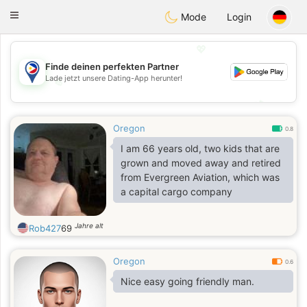
Philippines
Chat
Toggle
Mode
Login
navigation
💖
Finde deinen perfekten Partner
Lade jetzt unsere Dating-App herunter!
💖
💕
💕
Oregon
0.8
I am 66 years old, two kids that are
grown and moved away and retired
from Evergreen Aviation, which was
a capital cargo company
Jahre alt
Rob427
69
Oregon
0.6
Nice easy going friendly man.