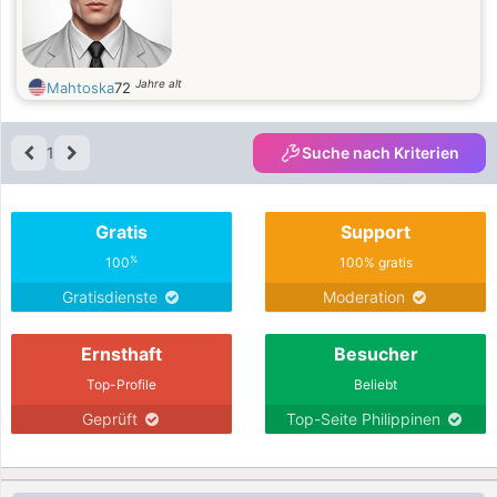
Jahre alt
Mahtoska
72
1
Suche nach Kriterien
Gratis
Support
%
100
100% gratis
Gratisdienste
Moderation
Ernsthaft
Besucher
Top-Profile
Beliebt
Geprüft
Top-Seite Philippinen