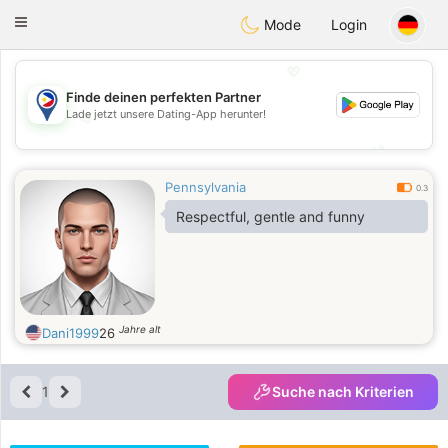
Philippines
Chat
Toggle
Mode
Login
navigation
💖
Finde deinen perfekten Partner
Lade jetzt unsere Dating-App herunter!
💖
💕
💕
Pennsylvania
0.3
Respectful, gentle and funny
Jahre alt
Dani1999
26
1
Suche nach Kriterien