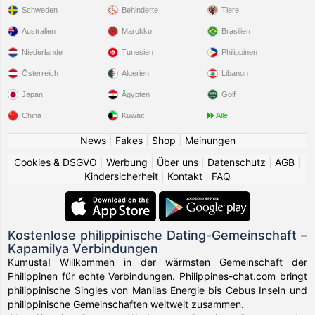
Schweden
Behinderte
Tiere
Australien
Marokko
Brasilien
Niederlande
Tunesien
Philippinen
Österreich
Algerien
Libanon
Japan
Ägypten
Golf
China
Kuwait
Alle
News
|
Fakes
|
Shop
|
Meinungen
Cookies & DSGVO
|
Werbung
|
Über uns
|
Datenschutz
|
AGB
|
Kindersicherheit
|
Kontakt
|
FAQ
Kostenlose philippinische Dating-Gemeinschaft –
Kapamilya Verbindungen
Kumusta! Willkommen in der wärmsten Gemeinschaft der
Philippinen für echte Verbindungen. Philippines-chat.com bringt
philippinische Singles von Manilas Energie bis Cebus Inseln und
philippinische Gemeinschaften weltweit zusammen.