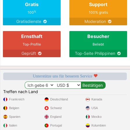
Gratis
Support
%
100
100% gratis
Gratisdienste
Moderation
Ernsthaft
Besucher
Top-Profile
Beliebt
Geprüft
Top-Seite Philippinen
Unterstütze uns für besseren Service
Treffen nach Land
Frankreich
Deutschland
Kanada
Belgien
Schweiz
USA
Spanien
England
Mexiko
Italien
Portugal
Kolumbien