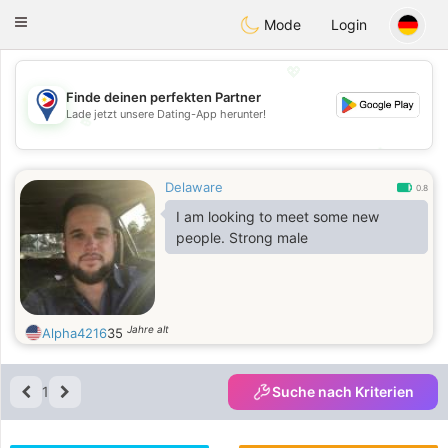
Philippines
Chat
Toggle
Mode
Login
navigation
💖
Finde deinen perfekten Partner
Lade jetzt unsere Dating-App herunter!
💖
💕
💕
Delaware
0.8
I am looking to meet some new
people. Strong male
Jahre alt
Alpha4216
35
1
Suche nach Kriterien