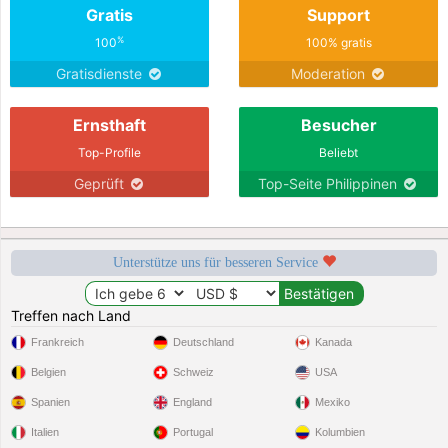
Gratis
Support
%
100
100% gratis
Gratisdienste
Moderation
Ernsthaft
Besucher
Top-Profile
Beliebt
Geprüft
Top-Seite Philippinen
Unterstütze uns für besseren Service
Treffen nach Land
Frankreich
Deutschland
Kanada
Belgien
Schweiz
USA
Spanien
England
Mexiko
Italien
Portugal
Kolumbien