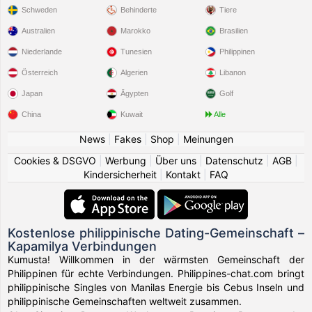
Schweden
Behinderte
Tiere
Australien
Marokko
Brasilien
Niederlande
Tunesien
Philippinen
Österreich
Algerien
Libanon
Japan
Ägypten
Golf
China
Kuwait
Alle
News
|
Fakes
|
Shop
|
Meinungen
Cookies & DSGVO
|
Werbung
|
Über uns
|
Datenschutz
|
AGB
|
Kindersicherheit
|
Kontakt
|
FAQ
Kostenlose philippinische Dating-Gemeinschaft –
Kapamilya Verbindungen
Kumusta! Willkommen in der wärmsten Gemeinschaft der
Philippinen für echte Verbindungen. Philippines-chat.com bringt
philippinische Singles von Manilas Energie bis Cebus Inseln und
philippinische Gemeinschaften weltweit zusammen.