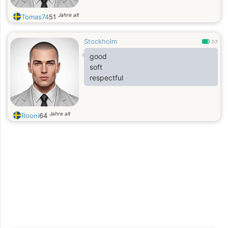
Jahre alt
Tomas74
51
Stockholm
0.7
good
soft
respectful
Jahre alt
Rooni
64