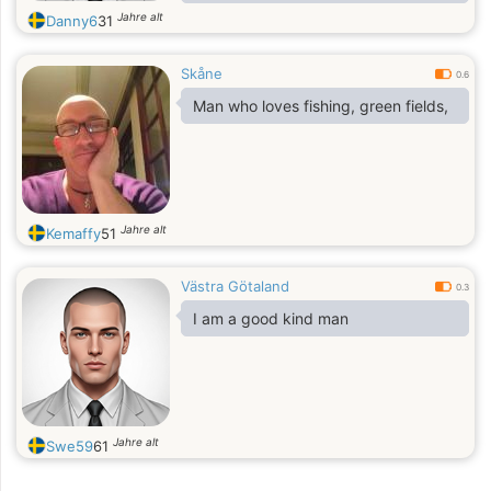
for someone to create memories
Jahre alt
Danny6
31
with full of laughter, adventure, and
maybe something more
Skåne
0.6
Man who loves fishing, green fields,
Jahre alt
Kemaffy
51
Västra Götaland
0.3
I am a good kind man
Jahre alt
Swe59
61