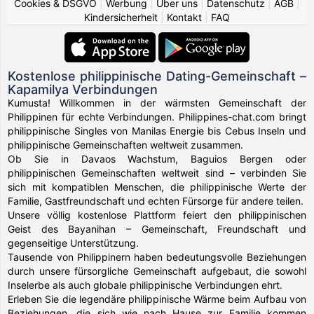
Cookies & DSGVO
|
Werbung
|
Über uns
|
Datenschutz
|
AGB
|
Kindersicherheit
|
Kontakt
|
FAQ
Kostenlose philippinische Dating-Gemeinschaft –
Kapamilya Verbindungen
Kumusta! Willkommen in der wärmsten Gemeinschaft der
Philippinen für echte Verbindungen. Philippines-chat.com bringt
philippinische Singles von Manilas Energie bis Cebus Inseln und
philippinische Gemeinschaften weltweit zusammen.
Ob Sie in Davaos Wachstum, Baguios Bergen oder
philippinischen Gemeinschaften weltweit sind – verbinden Sie
sich mit kompatiblen Menschen, die philippinische Werte der
Familie, Gastfreundschaft und echten Fürsorge für andere teilen.
Unsere völlig kostenlose Plattform feiert den philippinischen
Geist des Bayanihan – Gemeinschaft, Freundschaft und
gegenseitige Unterstützung.
Tausende von Philippinern haben bedeutungsvolle Beziehungen
durch unsere fürsorgliche Gemeinschaft aufgebaut, die sowohl
Inselerbe als auch globale philippinische Verbindungen ehrt.
Erleben Sie die legendäre philippinische Wärme beim Aufbau von
Beziehungen, die sich wie nach Hause zur Familie kommen