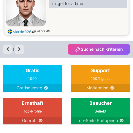
singel for a time
Jahre alt
Martin026
48
1
Suche nach Kriterien
Gratis
Support
%
100
100% gratis
Gratisdienste
Moderation
Ernsthaft
Besucher
Top-Profile
Beliebt
Geprüft
Top-Seite Philippinen