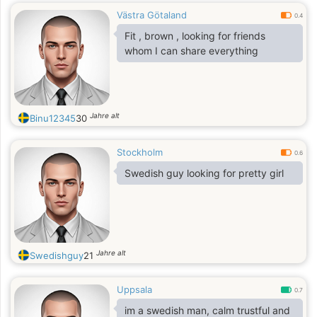
Västra Götaland
0.4
Fit , brown , looking for friends
whom I can share everything
Jahre alt
Binu12345
30
Stockholm
0.6
Swedish guy looking for pretty girl
Jahre alt
Swedishguy
21
Uppsala
0.7
im a swedish man, calm trustful and