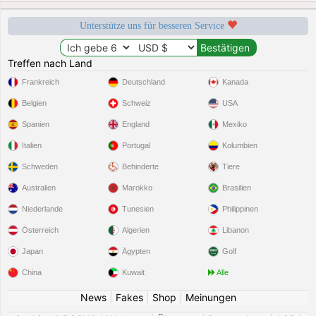
Unterstütze uns für besseren Service
Treffen nach Land
Frankreich
Deutschland
Kanada
Belgien
Schweiz
USA
Spanien
England
Mexiko
Italien
Portugal
Kolumbien
Schweden
Behinderte
Tiere
Australien
Marokko
Brasilien
Niederlande
Tunesien
Philippinen
Österreich
Algerien
Libanon
Japan
Ägypten
Golf
China
Kuwait
Alle
News
|
Fakes
|
Shop
|
Meinungen