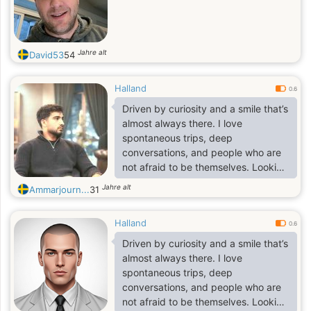
Jahre alt
David53
54
Halland
0.6
Driven by curiosity and a smile that’s
almost always there. I love
spontaneous trips, deep
conversations, and people who are
not afraid to be themselves. Looking
for someone to create memories
Jahre alt
Ammarjourn...
31
with – full of laughter, adventure,
and maybe something more
Halland
0.6
Driven by curiosity and a smile that’s
almost always there. I love
spontaneous trips, deep
conversations, and people who are
not afraid to be themselves. Looking