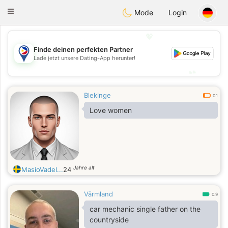
Philippines
Chat
Toggle
Mode
Login
navigation
💖
Finde deinen perfekten Partner
💖
Lade jetzt unsere Dating-App herunter!
💕
💕
Blekinge
0.1
Love women
Jahre alt
MasioVadel...
24
Värmland
0.9
car mechanic single father on the
countryside