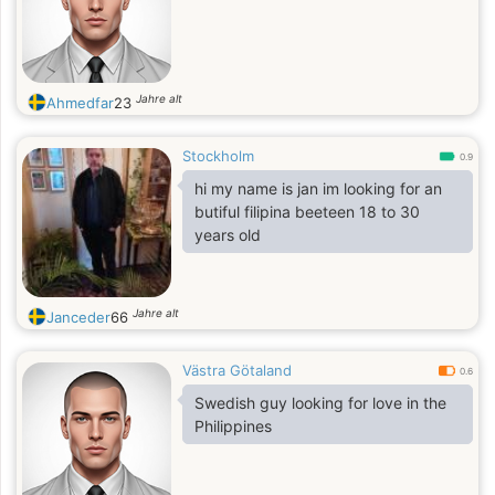
Jahre alt
Ahmedfar
23
Stockholm
0.9
hi my name is jan im looking for an
butiful filipina beeteen 18 to 30
years old
Jahre alt
Janceder
66
Västra Götaland
0.6
Swedish guy looking for love in the
Philippines