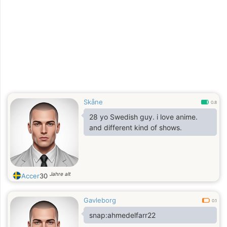
Skåne
0.8
28 yo Swedish guy. i love anime.
and different kind of shows.
Jahre alt
Accer
30
Gavleborg
0.1
snap:ahmedelfarr22