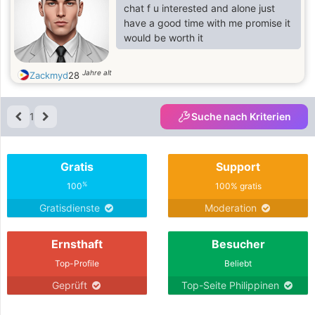
chat f u interested and alone just
have a good time with me promise it
would be worth it
Jahre alt
Zackmyd
28
1
Suche nach Kriterien
Gratis
Support
%
100
100% gratis
Gratisdienste
Moderation
Ernsthaft
Besucher
Top-Profile
Beliebt
Geprüft
Top-Seite Philippinen