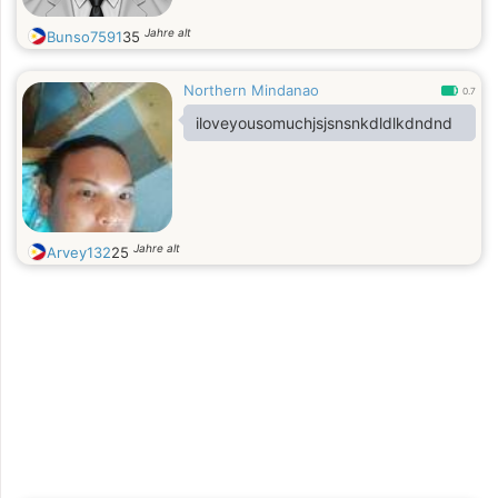
Jahre alt
Bunso7591
35
Northern Mindanao
0.7
iloveyousomuchjsjsnsnkdldlkdndnd
Jahre alt
Arvey132
25