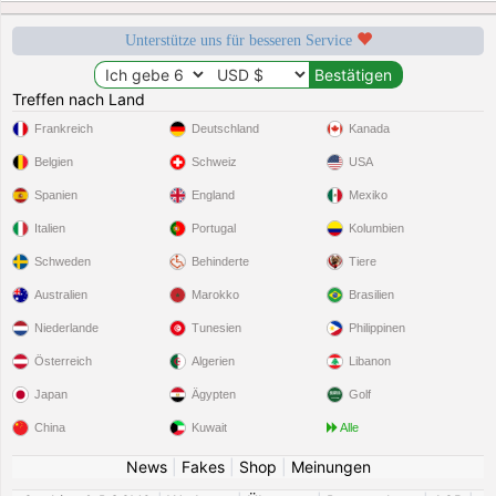
Unterstütze uns für besseren Service
Treffen nach Land
Frankreich
Deutschland
Kanada
Belgien
Schweiz
USA
Spanien
England
Mexiko
Italien
Portugal
Kolumbien
Schweden
Behinderte
Tiere
Australien
Marokko
Brasilien
Niederlande
Tunesien
Philippinen
Österreich
Algerien
Libanon
Japan
Ägypten
Golf
China
Kuwait
Alle
News
|
Fakes
|
Shop
|
Meinungen