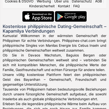
Cookies & DSGVO
|
Werbung
|
Über uns
|
Datenschutz
|
AGB
|
Kindersicherheit
|
Kontakt
|
FAQ
Kostenlose philippinische Dating-Gemeinschaft –
Kapamilya Verbindungen
Kumusta! Willkommen in der wärmsten Gemeinschaft der
Philippinen für echte Verbindungen. Philippines-chat.com bringt
philippinische Singles von Manilas Energie bis Cebus Inseln und
philippinische Gemeinschaften weltweit zusammen.
Ob Sie in Davaos Wachstum, Baguios Bergen oder
philippinischen Gemeinschaften weltweit sind – verbinden Sie
sich mit kompatiblen Menschen, die philippinische Werte der
Familie, Gastfreundschaft und echten Fürsorge für andere teilen.
Unsere völlig kostenlose Plattform feiert den philippinischen
Geist des Bayanihan – Gemeinschaft, Freundschaft und
gegenseitige Unterstützung.
Tausende von Philippinern haben bedeutungsvolle Beziehungen
durch unsere fürsorgliche Gemeinschaft aufgebaut, die sowohl
Inselerbe als auch globale philippinische Verbindungen ehrt.
Erleben Sie die legendäre philippinische Wärme beim Aufbau von
Beziehungen, die sich wie nach Hause zur Familie kommen