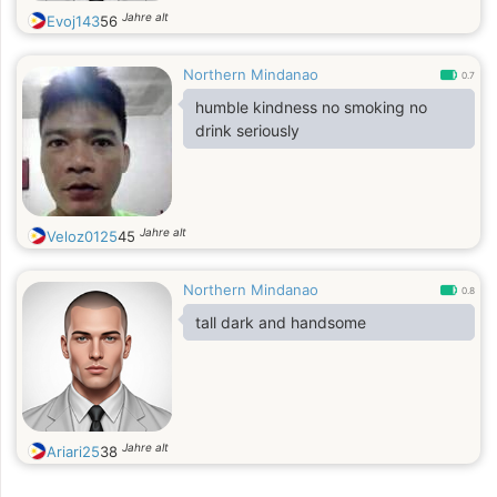
Jahre alt
Evoj143
56
Northern Mindanao
0.7
humble kindness no smoking no
drink seriously
Jahre alt
Veloz0125
45
Northern Mindanao
0.8
tall dark and handsome
Jahre alt
Ariari25
38