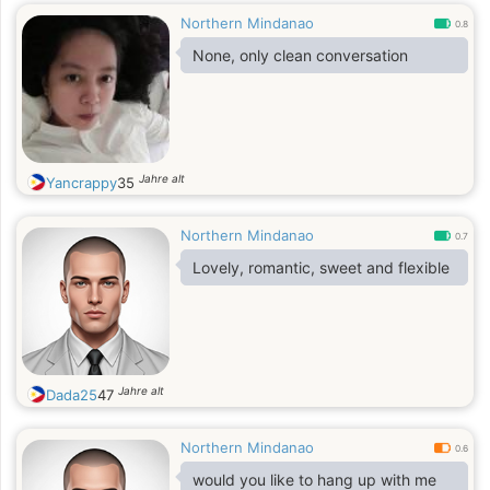
Northern Mindanao
0.8
None, only clean conversation
Jahre alt
Yancrappy
35
Northern Mindanao
0.7
Lovely, romantic, sweet and flexible
Jahre alt
Dada25
47
Northern Mindanao
0.6
would you like to hang up with me