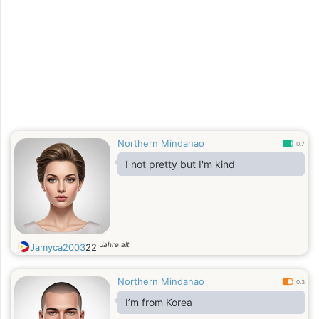
Northern Mindanao
0.7
I not pretty but I'm kind
Jahre alt
Jamyca2003
22
Northern Mindanao
0.3
I’m from Korea