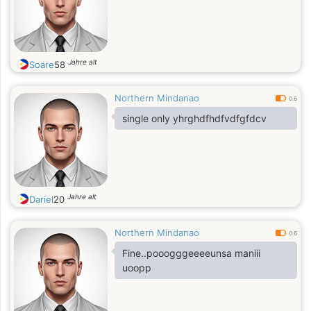
Jahre alt
Soare
58
Northern Mindanao
0.6
single only yhrghdfhdfvdfgfdcv
Jahre alt
Dariel
20
Northern Mindanao
0.6
Fine..pooogggeeeeunsa maniii
uoopp