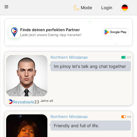
Philippines
Chat
Toggle
Mode
Login
navigation
💖
Finde deinen perfekten Partner
💖
Lade jetzt unsere Dating-App herunter!
💕
💕
Northern Mindanao
0.7
Im pinoy let's talk ang chat together
Jahre alt
Reysabayle
23
Northern Mindanao
0.6
Friendly and full of life.