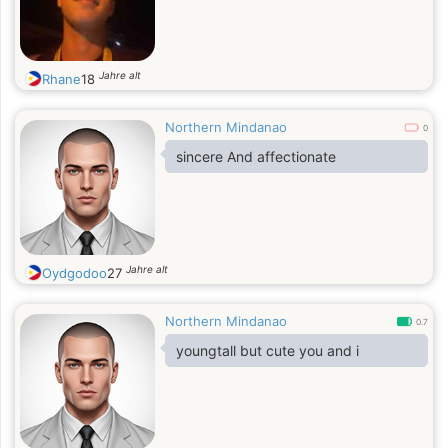
Jahre alt
Rhane
18
Northern Mindanao
0
sincere And affectionate
Jahre alt
Oydgodoo
27
Northern Mindanao
0.7
youngtall but cute you and i