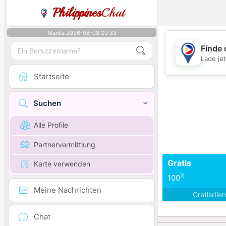
Philippines
Chat
Manila 2026-08-08 20:33
Finde 
Lade je
Startseite
Suchen
Alle Profile
Partnervermittlung
Gratis
Karte verwenden
%
100
Meine Nachrichten
Gratisdie
Chat