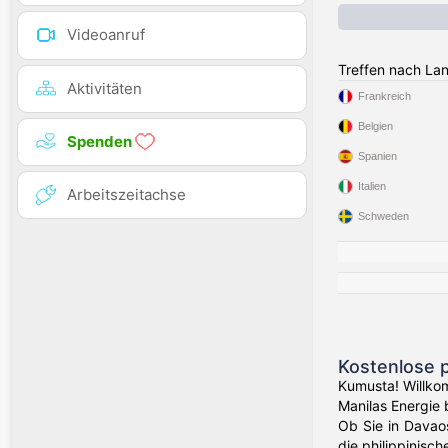
Videoanruf
Treffen nach La
Aktivitäten
Frankreich
Belgien
Spenden
Spanien
Italien
Arbeitszeitachse
Schweden
Kostenlose p
Kumusta! Willkom
Manilas Energie 
Ob Sie in Davao
die philippinisc