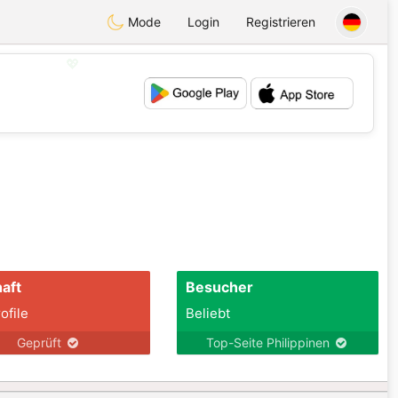
Mode
Login
Registrieren
💖
💕
aft
Besucher
ofile
Beliebt
Geprüft
Top-Seite Philippinen