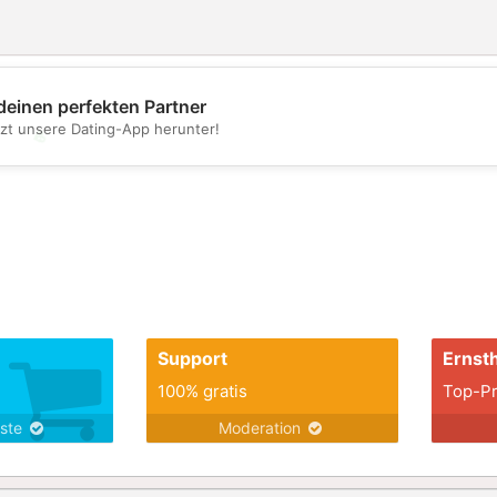
deinen perfekten Partner
tzt unsere Dating-App herunter!
💖
💕
Support
Ernsth
100% gratis
Top-Pr
nste
Moderation