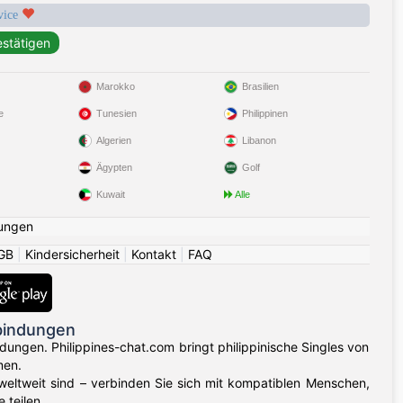
rvice
Marokko
Brasilien
e
Tunesien
Philippinen
Algerien
Libanon
Ägypten
Golf
Kuwait
Alle
ungen
GB
|
Kindersicherheit
|
Kontakt
|
FAQ
rbindungen
ungen. Philippines-chat.com bringt philippinische Singles von
men.
eltweit sind – verbinden Sie sich mit kompatiblen Menschen,
 teilen.