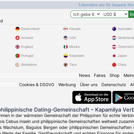
Unterstütze uns für besseren Se
nd
Deutschland
Kanada
Australien
Schweiz
USA
Niederland
England
Mexiko
Österreich
Portugal
Kolumbien
Japan
Behinderte
Tiere
China
News
|
Fakes
|
Shop
|
Mein
Cookies & DSGVO
|
Werbung
|
Über uns
|
Datenschutz
|
A
hilippinische Dating-Gemeinschaft – Kapamilya Ve
men in der wärmsten Gemeinschaft der Philippinen für echte Verbind
bis Cebus Inseln und philippinische Gemeinschaften weltweit zusam
s Wachstum, Baguios Bergen oder philippinischen Gemeinschaften w
he Werte der Familie, Gastfreundschaft und echten Fürsorge für andere