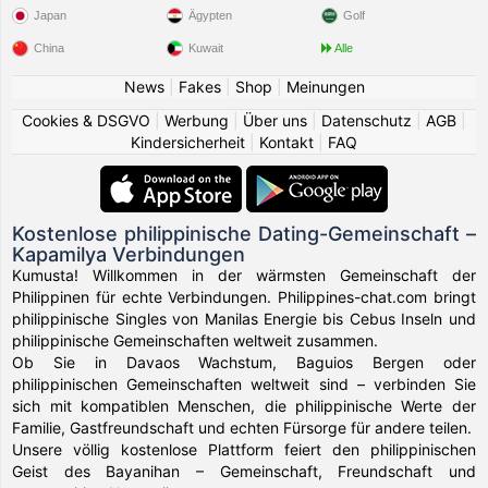
Japan
Ägypten
Golf
China
Kuwait
Alle
News
|
Fakes
|
Shop
|
Meinungen
Cookies & DSGVO
|
Werbung
|
Über uns
|
Datenschutz
|
AGB
|
Kindersicherheit
|
Kontakt
|
FAQ
Kostenlose philippinische Dating-Gemeinschaft –
Kapamilya Verbindungen
Kumusta! Willkommen in der wärmsten Gemeinschaft der
Philippinen für echte Verbindungen. Philippines-chat.com bringt
philippinische Singles von Manilas Energie bis Cebus Inseln und
philippinische Gemeinschaften weltweit zusammen.
Ob Sie in Davaos Wachstum, Baguios Bergen oder
philippinischen Gemeinschaften weltweit sind – verbinden Sie
sich mit kompatiblen Menschen, die philippinische Werte der
Familie, Gastfreundschaft und echten Fürsorge für andere teilen.
Unsere völlig kostenlose Plattform feiert den philippinischen
Geist des Bayanihan – Gemeinschaft, Freundschaft und