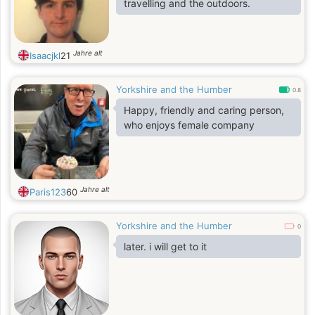
travelling and the outdoors.
Jahre alt
Isaacjkl
21
Yorkshire and the Humber
0.8
Happy, friendly and caring person,
who enjoys female company
Jahre alt
Paris123
60
Yorkshire and the Humber
0
later. i will get to it