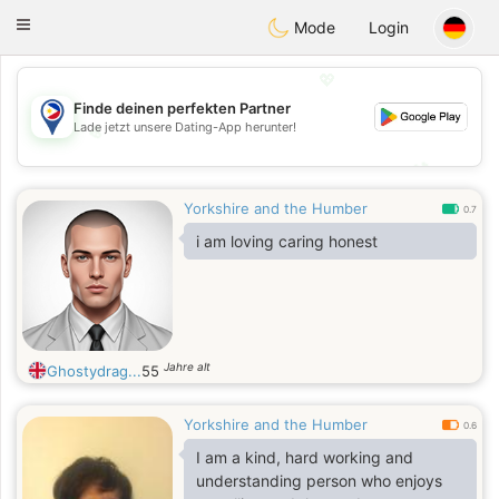
Philippines
Chat
Toggle
Mode
Login
navigation
💖
Finde deinen perfekten Partner
Lade jetzt unsere Dating-App herunter!
💖
💕
💕
Yorkshire and the Humber
0.7
i am loving caring honest
Jahre alt
Ghostydrag...
55
Yorkshire and the Humber
0.6
I am a kind, hard working and
understanding person who enjoys