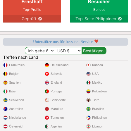
Ernsthaft
Besucher
Top-Profile
Beliebt
Geprüft
Top-Seite Philippinen
Unterstütze uns für besseren Service
Treffen nach Land
Frankreich
Deutschland
Kanada
Belgien
Schweiz
USA
Spanien
England
Mexiko
Italien
Portugal
Kolumbien
Schweden
Behinderte
Tiere
Australien
Marokko
Brasilien
Niederlande
Tunesien
Philippinen
Österreich
Algerien
Libanon