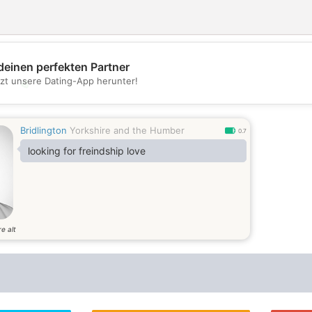
deinen perfekten Partner
tzt unsere Dating-App herunter!
💖
💕
Bridlington
Yorkshire and the Humber
0.7
looking for freindship love
e alt