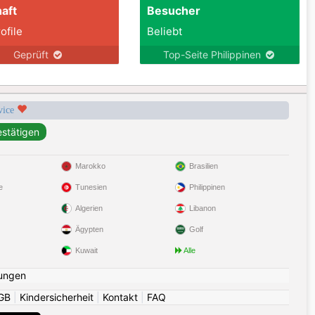
aft
Besucher
ofile
Beliebt
Geprüft
Top-Seite Philippinen
rvice
Marokko
Brasilien
e
Tunesien
Philippinen
Algerien
Libanon
Ägypten
Golf
Kuwait
Alle
ungen
GB
|
Kindersicherheit
|
Kontakt
|
FAQ