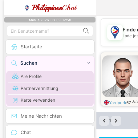
Philippines
Chat
Manila 2026-08-09 02:58
Finde 
Lade je
Startseite
Suchen
Alle Profile
Partnervermittlung
Karte verwenden
Jahr
Yardpork
67
Meine Nachrichten
1
Chat