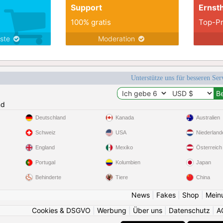
Support
Ernsth
100% gratis
Top-Pr
nste
Moderation
Unterstütze uns für besseren Se
nd
Deutschland
Kanada
Australien
Schweiz
USA
Niederland
England
Mexiko
Österreich
Portugal
Kolumbien
Japan
Behinderte
Tiere
China
News
|
Fakes
|
Shop
|
Mein
Cookies & DSGVO
|
Werbung
|
Über uns
|
Datenschutz
|
A