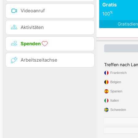
Gratis
Videoanruf
%
100
Gratisdie
Aktivitäten
Spenden
Arbeitszeitachse
Treffen nach La
Frankreich
Belgien
Spanien
Italien
Schweden