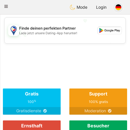
Philippines
Chat
Toggle
Mode
Login
navigation
💖
Finde deinen perfekten Partner
Lade jetzt unsere Dating-App herunter!
💖
💕
💕
Gratis
Support
%
100
100% gratis
Gratisdienste
Moderation
Ernsthaft
Besucher