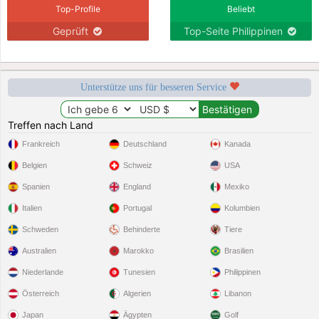
Top-Profile
Beliebt
Geprüft
Top-Seite Philippinen
Unterstütze uns für besseren Service
Treffen nach Land
Frankreich
Deutschland
Kanada
Belgien
Schweiz
USA
Spanien
England
Mexiko
Italien
Portugal
Kolumbien
Schweden
Behinderte
Tiere
Australien
Marokko
Brasilien
Niederlande
Tunesien
Philippinen
Österreich
Algerien
Libanon
Japan
Ägypten
Golf