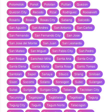
Polomolok
Ponot
Pototan
Pulilan
Quezon
Quezon City
Recodo
Rizal
Rodriguez
Roosevelt
Rosario
Roxas
Roxas City
Sabang
Salcedo
San Agustin
San Andres
San Antonio
San Carlos
San Fernando
San Fernando City
San Jose
San Jose del Monte
San Juan
San Leonardo
San Mateo
San Miguel
San Pablo City
San Pedro
San Roque
Sanchez-Mira
Santa Ana
Santa Cruz
Santa Elena
Santa Maria
Santa Rosa
Santo Tomas
Santolan
Sapol
Sariaya
Sibuco
Silang
Siniloan
Sison
Socorro
Solano
Sorsogon
Subic
Sulangan
Sulop
Surigao
Surigao City
Tabaco
Tacloban City
Tacurong
Tagakpan
Tagbilaran
Tagoloan
Taguig
Taguig City
Tagum
Tagum Norte
Talacogon