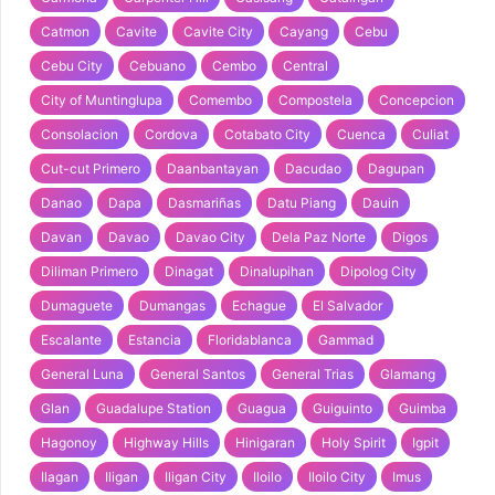
Catmon
Cavite
Cavite City
Cayang
Cebu
Cebu City
Cebuano
Cembo
Central
City of Muntinglupa
Comembo
Compostela
Concepcion
Consolacion
Cordova
Cotabato City
Cuenca
Culiat
Cut-cut Primero
Daanbantayan
Dacudao
Dagupan
Danao
Dapa
Dasmariñas
Datu Piang
Dauin
Davan
Davao
Davao City
Dela Paz Norte
Digos
Diliman Primero
Dinagat
Dinalupihan
Dipolog City
Dumaguete
Dumangas
Echague
El Salvador
Escalante
Estancia
Floridablanca
Gammad
General Luna
General Santos
General Trias
Glamang
Glan
Guadalupe Station
Guagua
Guiguinto
Guimba
Hagonoy
Highway Hills
Hinigaran
Holy Spirit
Igpit
Ilagan
Iligan
Iligan City
Iloilo
Iloilo City
Imus