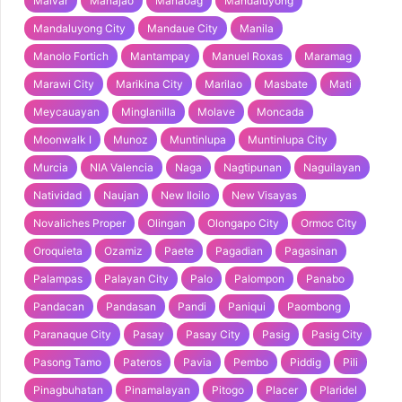
Malvar
Manajao
Manaoag
Mandaluyong
Mandaluyong City
Mandaue City
Manila
Manolo Fortich
Mantampay
Manuel Roxas
Maramag
Marawi City
Marikina City
Marilao
Masbate
Mati
Meycauayan
Minglanilla
Molave
Moncada
Moonwalk I
Munoz
Muntinlupa
Muntinlupa City
Murcia
NIA Valencia
Naga
Nagtipunan
Naguilayan
Natividad
Naujan
New Iloilo
New Visayas
Novaliches Proper
Olingan
Olongapo City
Ormoc City
Oroquieta
Ozamiz
Paete
Pagadian
Pagasinan
Palampas
Palayan City
Palo
Palompon
Panabo
Pandacan
Pandasan
Pandi
Paniqui
Paombong
Paranaque City
Pasay
Pasay City
Pasig
Pasig City
Pasong Tamo
Pateros
Pavia
Pembo
Piddig
Pili
Pinagbuhatan
Pinamalayan
Pitogo
Placer
Plaridel