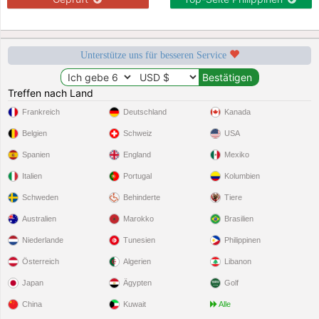
Unterstütze uns für besseren Service
Treffen nach Land
Frankreich
Deutschland
Kanada
Belgien
Schweiz
USA
Spanien
England
Mexiko
Italien
Portugal
Kolumbien
Schweden
Behinderte
Tiere
Australien
Marokko
Brasilien
Niederlande
Tunesien
Philippinen
Österreich
Algerien
Libanon
Japan
Ägypten
Golf
China
Kuwait
Alle