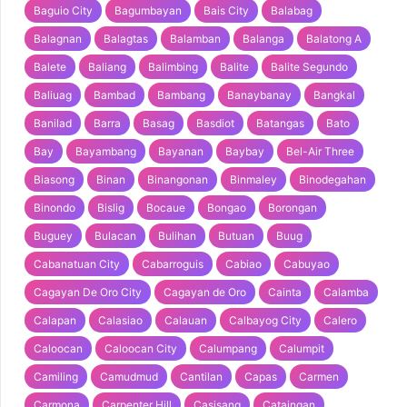
Baguio City
Bagumbayan
Bais City
Balabag
Balagnan
Balagtas
Balamban
Balanga
Balatong A
Balete
Baliang
Balimbing
Balite
Balite Segundo
Baliuag
Bambad
Bambang
Banaybanay
Bangkal
Banilad
Barra
Basag
Basdiot
Batangas
Bato
Bay
Bayambang
Bayanan
Baybay
Bel-Air Three
Biasong
Binan
Binangonan
Binmaley
Binodegahan
Binondo
Bislig
Bocaue
Bongao
Borongan
Buguey
Bulacan
Bulihan
Butuan
Buug
Cabanatuan City
Cabarroguis
Cabiao
Cabuyao
Cagayan De Oro City
Cagayan de Oro
Cainta
Calamba
Calapan
Calasiao
Calauan
Calbayog City
Calero
Caloocan
Caloocan City
Calumpang
Calumpit
Camiling
Camudmud
Cantilan
Capas
Carmen
Carmona
Carpenter Hill
Casisang
Cataingan