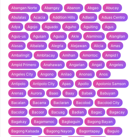
Abangan Norte
Abangay
Abanon
Abgao
Abucay
Abulalas
Acacia
Addition Hills
Adlaon
Aduas Centro
Adya
Agojo
Aguado
Aguho
Aguiting
Agus
Agus-us
Agusan
Aguso
Akle
Alaminos
Alangilan
Alasas
Albalate
Alegria
Alejawan
Alicia
Amas
Ambalingit
Ambitacay
Amihan
Amontoc
Ampid I
Ampid Primero
Anahawan
Angarian
Angat
Angeles
Angeles City
Angono
Anilao
Anonas
Anos
Antipolo
Antipolo City
Apas
Apollo
Apolonio Samson
Arenas
Aurora
Baao
Baay
Babak
Babuyan
Bacalan
Bacarra
Baclaran
Bacolod
Bacolod City
Bacolor
Bacoor
Bacuag
Badian
Bagac
Bagacay
Bagakay
Bagamanoc
Bagbaguin
Bagong Bayan
Bagong Kalsada
Bagong Nayon
Bagontapay
Baguio