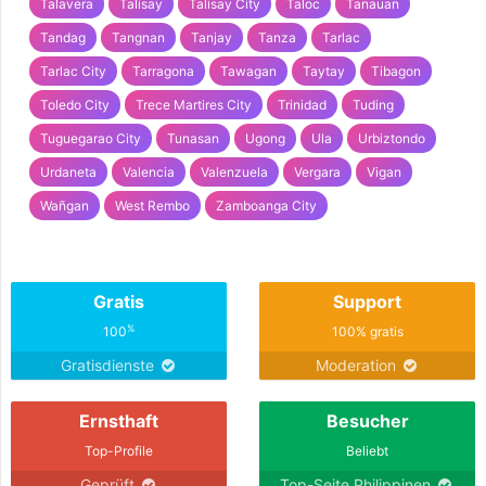
Talavera
Talisay
Talisay City
Taloc
Tanauan
Tandag
Tangnan
Tanjay
Tanza
Tarlac
Tarlac City
Tarragona
Tawagan
Taytay
Tibagon
Toledo City
Trece Martires City
Trinidad
Tuding
Tuguegarao City
Tunasan
Ugong
Ula
Urbiztondo
Urdaneta
Valencia
Valenzuela
Vergara
Vigan
Wañgan
West Rembo
Zamboanga City
Gratis
Support
%
100
100% gratis
Gratisdienste
Moderation
Ernsthaft
Besucher
Top-Profile
Beliebt
Geprüft
Top-Seite Philippinen