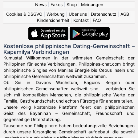
News
|
Fakes
|
Shop
|
Meinungen
Cookies & DSGVO
|
Werbung
|
Über uns
|
Datenschutz
|
AGB
|
Kindersicherheit
|
Kontakt
|
FAQ
Kostenlose philippinische Dating-Gemeinschaft –
Kapamilya Verbindungen
Kumusta! Willkommen in der wärmsten Gemeinschaft der
Philippinen für echte Verbindungen. Philippines-chat.com bringt
philippinische Singles von Manilas Energie bis Cebus Inseln und
philippinische Gemeinschaften weltweit zusammen.
Ob Sie in Davaos Wachstum, Baguios Bergen oder
philippinischen Gemeinschaften weltweit sind – verbinden Sie
sich mit kompatiblen Menschen, die philippinische Werte der
Familie, Gastfreundschaft und echten Fürsorge für andere teilen.
Unsere völlig kostenlose Plattform feiert den philippinischen
Geist des Bayanihan – Gemeinschaft, Freundschaft und
gegenseitige Unterstützung.
Tausende von Philippinern haben bedeutungsvolle Beziehungen
durch unsere fürsorgliche Gemeinschaft aufgebaut, die sowohl
Inselerbe als auch globale philippinische Verbindungen ehrt.