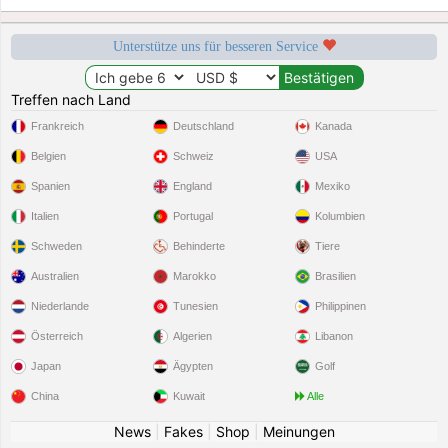
Unterstütze uns für besseren Service
Treffen nach Land
Frankreich
Deutschland
Kanada
Belgien
Schweiz
USA
Spanien
England
Mexiko
Italien
Portugal
Kolumbien
Schweden
Behinderte
Tiere
Australien
Marokko
Brasilien
Niederlande
Tunesien
Philippinen
Österreich
Algerien
Libanon
Japan
Ägypten
Golf
China
Kuwait
Alle
News
|
Fakes
|
Shop
|
Meinungen