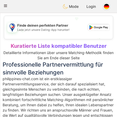
Philippines
Chat
Toggle
Mode
Login
navigation
💖
Finde deinen perfekten Partner
Lade jetzt unsere Dating-App herunter!
💖
💕
💕
Kuratierte Liste kompatibler Benutzer
Detaillierte Informationen über unsere Matching-Methodik finden
Sie am Ende dieser Seite
Professionelle Partnervermittlung für
sinnvolle Beziehungen
philippines-chat.com ist ein erstklassiger
Partnervermittlungsservice, der sich darauf spezialisiert hat,
gleichgesinnte Menschen zu verbinden, die nach echten,
langfristigen Beziehungen suchen. Unser ausgeklügelter Ansatz
kombiniert fortschrittliche Matching-Algorithmen mit persönlicher
Beratung, um Ihnen dabei zu helfen, Ihren idealen Lebenspartner
zu finden. Wir richten uns an anspruchsvolle Männer und Frauen,
die Wert auf qualitätsvolle Verbindungen legen und entschlossen