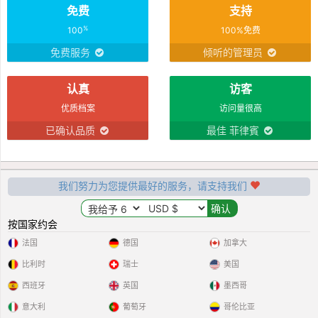
免费
支持
%
100
100%免费
免费服务
倾听的管理员
认真
访客
优质档案
访问量很高
已确认品质
最佳 菲律賓
我们努力为您提供最好的服务，请支持我们
按国家约会
法国
德国
加拿大
比利时
瑞士
美国
西班牙
英国
墨西哥
意大利
葡萄牙
哥伦比亚