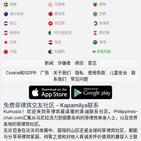
瑞典
已禁用
宠物
澳大利亚
摩洛哥
巴西
荷兰
突尼斯
菲律宾
奥地利
阿尔及利亚
黎巴嫩
日本
埃及
海湾
中国
科威特
所有列表
新闻
|
诈骗者
|
商店
|
意见
Cookie和GDPR
|
广告
|
关于我们
|
隐私
|
使用条款
|
儿童安全
|
联
系我们
|
常见问题
免费菲律宾交友社区 - Kapamilya联系
Kumusta！欢迎来到菲律宾最温暖的真诚联系社区。Philippines-
chat.com汇集从马尼拉活力到宿雾岛屿的菲律宾单身人士，以及世界
各地的菲律宾社区。
无论您身在达沃的发展中、碧瑶的山区还是全球的菲律宾社区，都能
与分享菲律宾家庭、待客之道和对他人真诚关怀价值观的兼容人士联