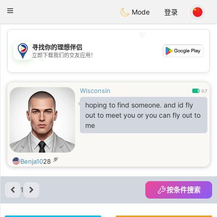
Philippines
Chat
Toggle
Mode
登录
navigation
💖
寻找你的理想伴侣
立即下载我们的交友应用！
💖
💕
💕
Wisconsin
0.7
hoping to find someone. and id fly
out to meet you or you can fly out to
me
岁
Benja10
28
1
按条件搜索