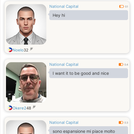
National Capital
0.1
Hey hi
岁
Noelo
32
National Capital
0.4
I want it to be good and nice
岁
Okere2
48
National Capital
0.3
sono espansione mi piace molto