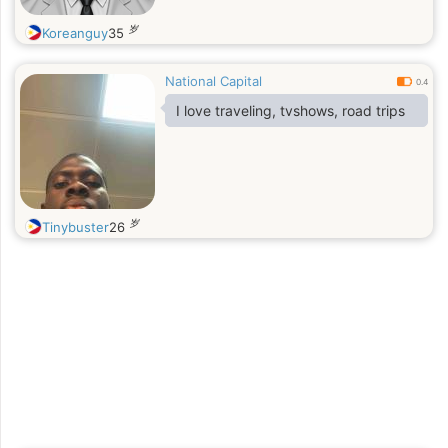
岁
Koreanguy
35
National Capital
0.4
I love traveling, tvshows, road trips
岁
Tinybuster
26