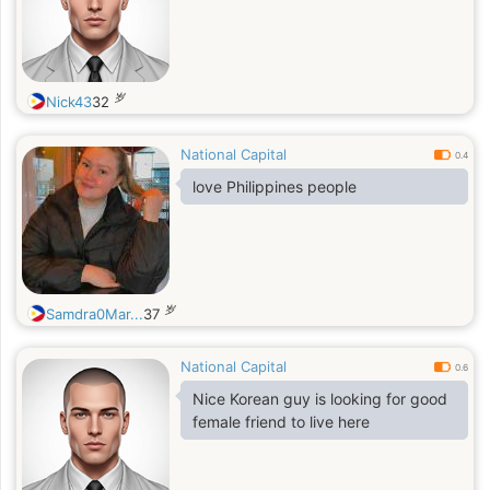
岁
Nick43
32
National Capital
0.4
love Philippines people
岁
Samdra0Mar...
37
National Capital
0.6
Nice Korean guy is looking for good
female friend to live here