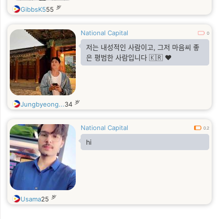
岁
GibbsK5
55
National Capital
0
저는 내성적인 사람이고, 그저 마음씨 좋
은 평범한 사람입니다 🇰🇷 ❤️
岁
Jungbyeong...
34
National Capital
0.2
hi
岁
Usama
25