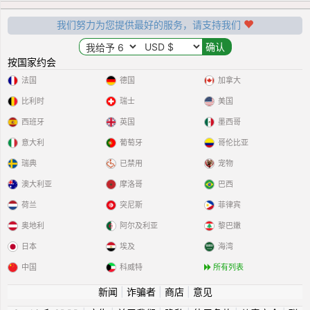
我们努力为您提供最好的服务，请支持我们
按国家约会
法国
德国
加拿大
比利时
瑞士
美国
西班牙
英国
墨西哥
意大利
葡萄牙
哥伦比亚
瑞典
已禁用
宠物
澳大利亚
摩洛哥
巴西
荷兰
突尼斯
菲律宾
奥地利
阿尔及利亚
黎巴嫩
日本
埃及
海湾
中国
科威特
所有列表
新闻
|
诈骗者
|
商店
|
意见