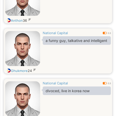
岁
Anthon
36
National Capital
0.3
a funny guy, talkative and intelligent
岁
Ghukmore
24
National Capital
0.3
divoced, live in korea now