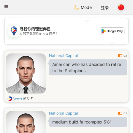
Philippines
Chat
Toggle
Mode
登录
navigation
💖
寻找你的理想伴侣
💖
立即下载我们的交友应用！
💕
💕
National Capital
0.4
American who has decided to retire
to the Philippines
岁
Scott1
55
National Capital
0.3
medium build faircomplex 5'8"