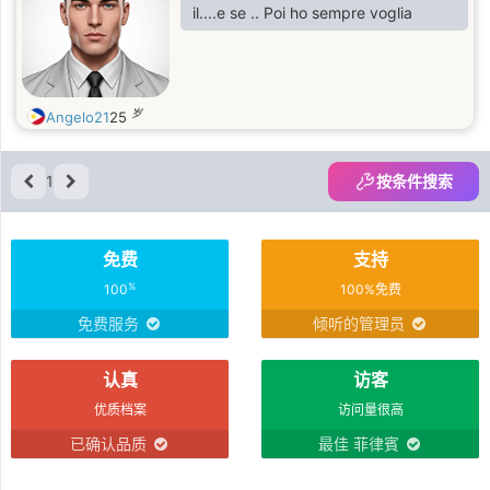
il....e se .. Poi ho sempre voglia
岁
Angelo21
25
1
按条件搜索
免费
支持
%
100
100%免费
免费服务
倾听的管理员
认真
访客
优质档案
访问量很高
已确认品质
最佳 菲律賓