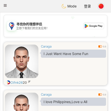
Philippines
Chat
Toggle
Mode
登录
navigation
💖
寻找你的理想伴侣
立即下载我们的交友应用！
💖
💕
💕
Caraga
0.3
I Just Want Have Some Fun
岁
Ctfnk26
20
Caraga
0.3
I love Philippines,Love u All