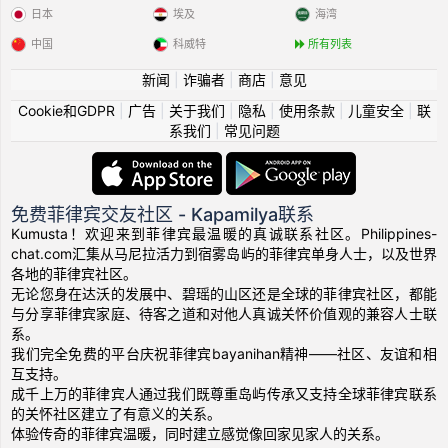
日本
埃及
海湾
中国
科威特
所有列表
新闻
|
诈骗者
|
商店
|
意见
Cookie和GDPR
|
广告
|
关于我们
|
隐私
|
使用条款
|
儿童安全
|
联
系我们
|
常见问题
免费菲律宾交友社区 - Kapamilya联系
Kumusta！欢迎来到菲律宾最温暖的真诚联系社区。Philippines-
chat.com汇集从马尼拉活力到宿雾岛屿的菲律宾单身人士，以及世界
各地的菲律宾社区。
无论您身在达沃的发展中、碧瑶的山区还是全球的菲律宾社区，都能
与分享菲律宾家庭、待客之道和对他人真诚关怀价值观的兼容人士联
系。
我们完全免费的平台庆祝菲律宾bayanihan精神——社区、友谊和相
互支持。
成千上万的菲律宾人通过我们既尊重岛屿传承又支持全球菲律宾联系
的关怀社区建立了有意义的关系。
体验传奇的菲律宾温暖，同时建立感觉像回家见家人的关系。