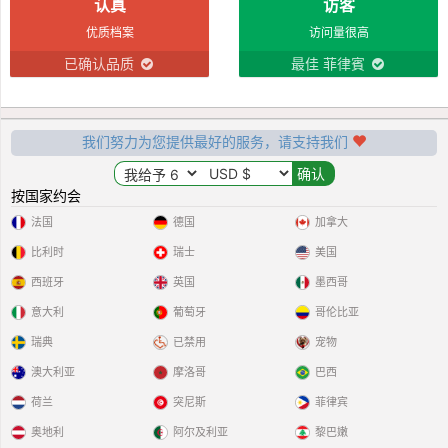
认真
访客
优质档案
访问量很高
已确认品质
最佳 菲律賓
我们努力为您提供最好的服务，请支持我们
按国家约会
法国
德国
加拿大
比利时
瑞士
美国
西班牙
英国
墨西哥
意大利
葡萄牙
哥伦比亚
瑞典
已禁用
宠物
澳大利亚
摩洛哥
巴西
荷兰
突尼斯
菲律宾
奥地利
阿尔及利亚
黎巴嫩