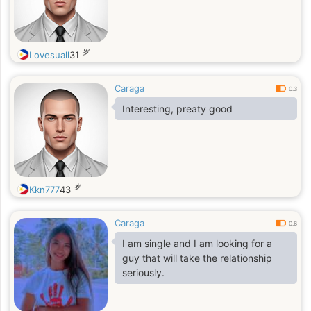
岁
Lovesuall
31
Caraga
0.3
Interesting, preaty good
岁
Kkn777
43
Caraga
0.6
I am single and I am looking for a
guy that will take the relationship
seriously.