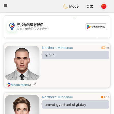
Philippines
Chat
Toggle
Mode
登录
navigation
💖
寻找你的理想伴侣
立即下载我们的交友应用！
💖
💕
💕
Northern Mindanao
0.1
hi hi hi
岁
Motazmans
31
Northern Mindanao
0.3
amvot gyud anI ui giatay