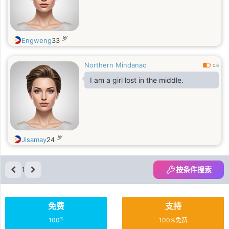
岁
Engweng
33
Northern Mindanao
0.6
I am a girl lost in the middle.
岁
Jisamay
24
1
按条件搜索
免费
支持
%
100
100%免费