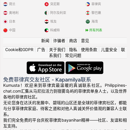
荷兰
突尼斯
菲律宾
奥地利
阿尔及利亚
黎巴嫩
日本
埃及
海湾
中国
科威特
所有列表
新闻
|
诈骗者
|
商店
|
意见
Cookie和GDPR
|
广告
|
关于我们
|
隐私
|
使用条款
|
儿童安全
|
联
系我们
|
常见问题
免费菲律宾交友社区 - Kapamilya联系
Kumusta！欢迎来到菲律宾最温暖的真诚联系社区。Philippines-
chat.com汇集从马尼拉活力到宿雾岛屿的菲律宾单身人士，以及世界
各地的菲律宾社区。
无论您身在达沃的发展中、碧瑶的山区还是全球的菲律宾社区，都能
与分享菲律宾家庭、待客之道和对他人真诚关怀价值观的兼容人士联
系。
我们完全免费的平台庆祝菲律宾bayanihan精神——社区、友谊和相
互支持。