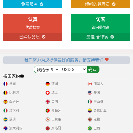
免费服务
倾听的管理员
认真
访客
优质档案
访问量很高
已确认品质
最佳 菲律賓
我们努力为您提供最好的服务，请支持我们
按国家约会
法国
德国
加拿大
比利时
瑞士
美国
西班牙
英国
墨西哥
意大利
葡萄牙
哥伦比亚
瑞典
已禁用
宠物
澳大利亚
摩洛哥
巴西