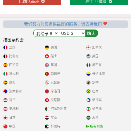
已确认品质
最佳 菲律賓
我们努力为您提供最好的服务，请支持我们
按国家约会
法国
德国
加拿大
比利时
瑞士
美国
西班牙
英国
墨西哥
意大利
葡萄牙
哥伦比亚
瑞典
已禁用
宠物
澳大利亚
摩洛哥
巴西
荷兰
突尼斯
菲律宾
奥地利
阿尔及利亚
黎巴嫩
日本
埃及
海湾
中国
科威特
所有列表