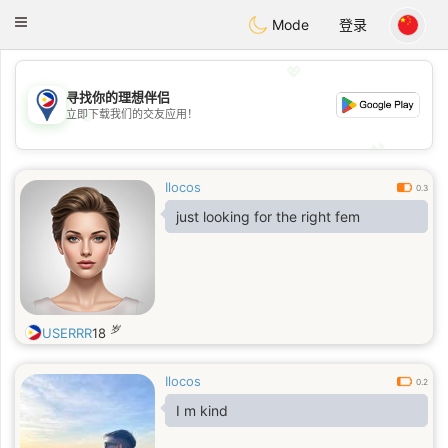
Philippines
Chat
Toggle
Mode
登录
navigation
💖
寻找你的理想伴侣
💖
立即下载我们的交友应用！
💕
💕
Ilocos
0.3
just looking for the right fem
岁
USERRR
18
Ilocos
0.2
I m kind