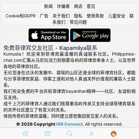
新闻
|
诈骗者
|
商店
|
意见
Cookie和GDPR
|
广告
|
关于我们
|
隐私
|
使用条款
|
儿童安全
|
联
系我们
|
常见问题
免费菲律宾交友社区 - Kapamilya联系
Kumusta！欢迎来到菲律宾最温暖的真诚联系社区。Philippines-
chat.com汇集从马尼拉活力到宿雾岛屿的菲律宾单身人士，以及世界
各地的菲律宾社区。
无论您身在达沃的发展中、碧瑶的山区还是全球的菲律宾社区，都能
与分享菲律宾家庭、待客之道和对他人真诚关怀价值观的兼容人士联
系。
我们完全免费的平台庆祝菲律宾bayanihan精神——社区、友谊和相
互支持。
成千上万的菲律宾人通过我们既尊重岛屿传承又支持全球菲律宾联系
的关怀社区建立了有意义的关系。
体验传奇的菲律宾温暖，同时建立感觉像回家见家人的关系。
© 2026 Copyright
ISN Connect
.
All rights reserved.