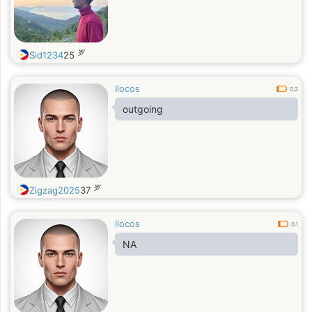
岁
Sid1234
25
Ilocos
0.2
outgoing
岁
Zigzag2025
37
Ilocos
0.1
NA