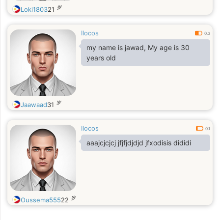
岁
Loki1803
21
Ilocos
0.3
my name is jawad, My age is 30
years old
岁
Jaawaad
31
Ilocos
0.1
aaajcjcjcj jfjfjdjdjd jfxodisis dididi
岁
Oussema555
22