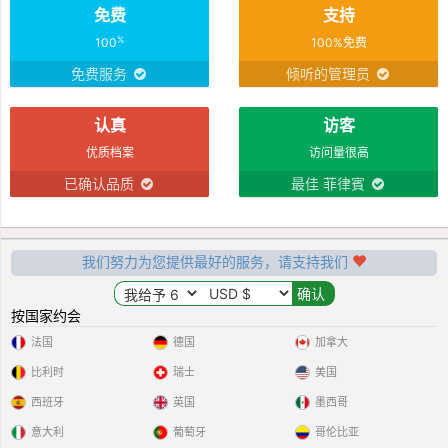
免费
支持
%
100
100%免费
免费服务
倾听的管理员
认真
访客
优质档案
访问量很高
已确认品质
最佳 菲律賓
我们努力为您提供最好的服务，请支持我们
按国家约会
法国
德国
加拿大
比利时
瑞士
美国
西班牙
英国
墨西哥
意大利
葡萄牙
哥伦比亚