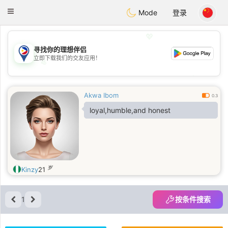
Philippines
Chat
Toggle
Mode
登录
navigation
💖
寻找你的理想伴侣
立即下载我们的交友应用！
💖
💕
💕
Akwa Ibom
0.3
loyal,humble,and honest
岁
Kinzy
21
1
按条件搜索