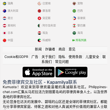
瑞典
已禁用
宠物
澳大利亚
摩洛哥
巴西
荷兰
突尼斯
菲律宾
奥地利
阿尔及利亚
黎巴嫩
日本
埃及
海湾
中国
科威特
所有列表
新闻
|
诈骗者
|
商店
|
意见
Cookie和GDPR
|
广告
|
关于我们
|
隐私
|
使用条款
|
儿童安全
|
联
系我们
|
常见问题
免费菲律宾交友社区 - Kapamilya联系
Kumusta！欢迎来到菲律宾最温暖的真诚联系社区。Philippines-
chat.com汇集从马尼拉活力到宿雾岛屿的菲律宾单身人士，以及世界
各地的菲律宾社区。
无论您身在达沃的发展中、碧瑶的山区还是全球的菲律宾社区，都能
与分享菲律宾家庭、待客之道和对他人真诚关怀价值观的兼容人士联