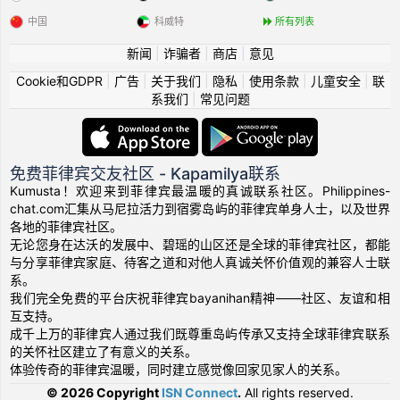
中国
科威特
所有列表
新闻
|
诈骗者
|
商店
|
意见
Cookie和GDPR
|
广告
|
关于我们
|
隐私
|
使用条款
|
儿童安全
|
联
系我们
|
常见问题
免费菲律宾交友社区 - Kapamilya联系
Kumusta！欢迎来到菲律宾最温暖的真诚联系社区。Philippines-
chat.com汇集从马尼拉活力到宿雾岛屿的菲律宾单身人士，以及世界
各地的菲律宾社区。
无论您身在达沃的发展中、碧瑶的山区还是全球的菲律宾社区，都能
与分享菲律宾家庭、待客之道和对他人真诚关怀价值观的兼容人士联
系。
我们完全免费的平台庆祝菲律宾bayanihan精神——社区、友谊和相
互支持。
成千上万的菲律宾人通过我们既尊重岛屿传承又支持全球菲律宾联系
的关怀社区建立了有意义的关系。
体验传奇的菲律宾温暖，同时建立感觉像回家见家人的关系。
© 2026 Copyright
ISN Connect
.
All rights reserved.