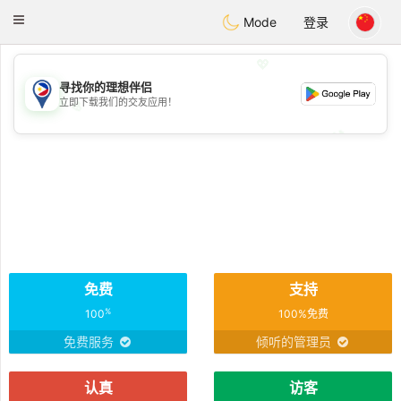
Philippines
Chat
Toggle
Mode
登录
navigation
💖
寻找你的理想伴侣
立即下载我们的交友应用！
💖
💕
💕
免费
支持
%
100
100%免费
免费服务
倾听的管理员
认真
访客