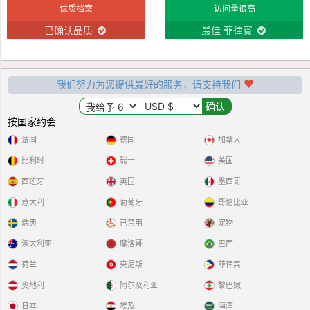
优质档案
访问量很高
已确认品质
最佳 菲律賓
我们努力为您提供最好的服务，请支持我们
按国家约会
法国
德国
加拿大
比利时
瑞士
美国
西班牙
英国
墨西哥
意大利
葡萄牙
哥伦比亚
瑞典
已禁用
宠物
澳大利亚
摩洛哥
巴西
荷兰
突尼斯
菲律宾
奥地利
阿尔及利亚
黎巴嫩
日本
埃及
海湾